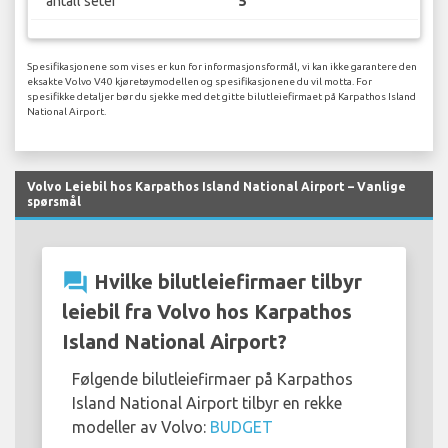
antall seter
5
Spesifikasjonene som vises er kun for informasjonsformål, vi kan ikke garantere den
eksakte Volvo V40 kjøretøymodellen og spesifikasjonene du vil motta. For
spesifikke detaljer bør du sjekke med det gitte bilutleiefirmaet på Karpathos Island
National Airport.
Volvo Leiebil hos Karpathos Island National Airport – Vanlige
spørsmål
question_answer
Hvilke bilutleiefirmaer tilbyr
leiebil fra Volvo hos Karpathos
Island National Airport?
Følgende bilutleiefirmaer på Karpathos
Island National Airport tilbyr en rekke
modeller av Volvo:
BUDGET