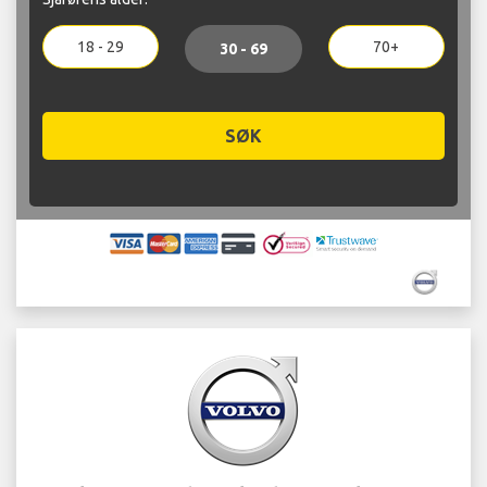
18 - 29
70+
30 - 69
SØK