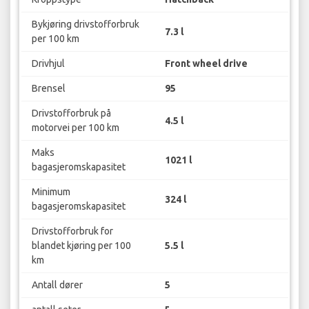
Bykjøring drivstofforbruk
7.3 l
per 100 km
Drivhjul
Front wheel drive
Brensel
95
Drivstofforbruk på
4.5 l
motorvei per 100 km
Maks
1021 l
bagasjeromskapasitet
Minimum
324 l
bagasjeromskapasitet
Drivstofforbruk for
blandet kjøring per 100
5.5 l
km
Antall dører
5