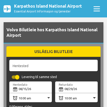
Karpathos Island National Airport
Essential Airport Informasjon og tjenester
Volvo Bilutleie hos Karpathos Island National
Airport
USLÅELIG BILUTLEIE
Hentested
Levering til samme sted
Hentedato
Returdato
Sjåførens alder: