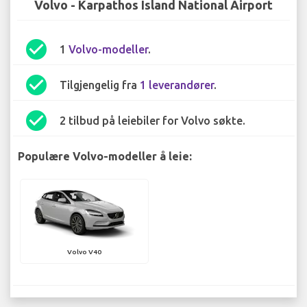
Volvo - Karpathos Island National Airport
check_circle
1
Volvo-modeller
.
check_circle
Tilgjengelig fra
1 leverandører
.
check_circle
2 tilbud på leiebiler for Volvo søkte.
Populære Volvo-modeller å leie:
Volvo V40