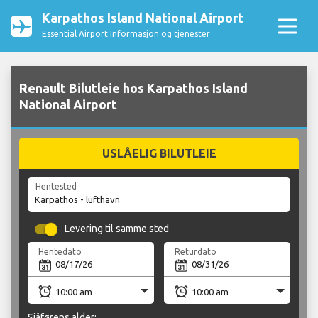
Karpathos Island National Airport
Essential Airport Informasjon og tjenester
Renault Bilutleie hos Karpathos Island
National Airport
USLÅELIG BILUTLEIE
Hentested
Levering til samme sted
Hentedato
Returdato
Sjåførens alder: