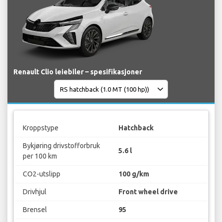
Renault Clio leiebiler – spesifikasjoner
Kroppstype
Hatchback
Bykjøring drivstofforbruk
5.6 l
per 100 km
CO2-utslipp
100 g/km
Drivhjul
Front wheel drive
Brensel
95