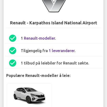
Renault - Karpathos Island National Airport
check_circle
1
Renault-modeller
.
check_circle
Tilgjengelig fra
1 leverandører
.
check_circle
1 tilbud på leiebiler for Renault søkte.
Populære Renault-modeller å leie: