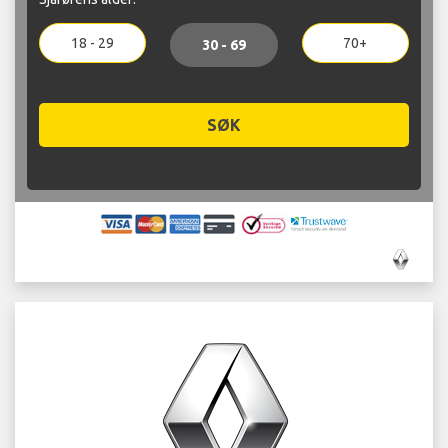
18 - 29
70+
30 - 69
SØK