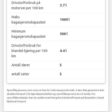
Drivstofforbruk på
3.7 l
motorvei per 100 km
Maks
1069 l
bagasjeromskapasitet
Minimum
366 l
bagasjeromskapasitet
Drivstofforbruk for
blandet kjøring per 100
4.4 l
km
Antall dører
5
antall seter
5
Spesifikasjonene som vises er kun for informasjonsformål, vi kan ikke garantere den
eksakte Renault Clio kjøretøymodellen og spesifikasjonene du vil motta. For
spesifikke detaljer bør du sjekke med det gitte bilutleiefirmaet på Karpathos Island
National Airport.