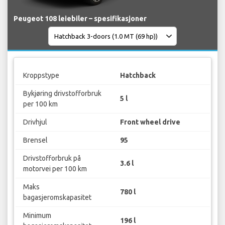
Peugeot 108 leiebiler – spesifikasjoner
Kroppstype
Hatchback
Bykjøring drivstofforbruk
5 l
per 100 km
Drivhjul
Front wheel drive
Brensel
95
Drivstofforbruk på
3.6 l
motorvei per 100 km
Maks
780 l
bagasjeromskapasitet
Minimum
196 l