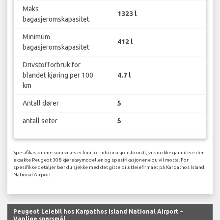
Maks
1323 l
bagasjeromskapasitet
Minimum
412 l
bagasjeromskapasitet
Drivstofforbruk for
blandet kjøring per 100
4.7 l
km
Antall dører
5
antall seter
5
Spesifikasjonene som vises er kun for informasjonsformål, vi kan ikke garantere den
eksakte Peugeot 308 kjøretøymodellen og spesifikasjonene du vil motta. For
spesifikke detaljer bør du sjekke med det gitte bilutleiefirmaet på Karpathos Island
National Airport.
Peugeot Leiebil hos Karpathos Island National Airport –
Vanlige spørsmål