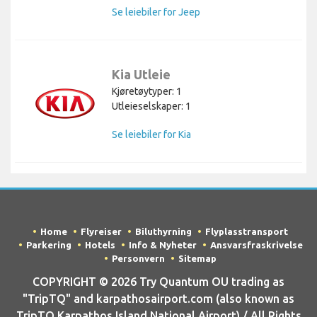
Se leiebiler for Jeep
Kia Utleie
Kjøretøytyper: 1
Utleieselskaper: 1
Se leiebiler for Kia
Home
Flyreiser
Biluthyrning
Flyplasstransport
Parkering
Hotels
Info & Nyheter
Ansvarsfraskrivelse
Personvern
Sitemap
COPYRIGHT © 2026 Try Quantum OU trading as
"TripTQ" and karpathosairport.com (also known as
TripTQ Karpathos Island National Airport) / All Rights