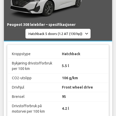
Peugeot 308 leiebiler – spesifikasjoner
Kroppstype
Hatchback
Bykjøring drivstofforbruk
5.5 l
per 100 km
CO2-utslipp
106 g/km
Drivhjul
Front wheel drive
Brensel
95
Drivstofforbruk på
4.2 l
motorvei per 100 km