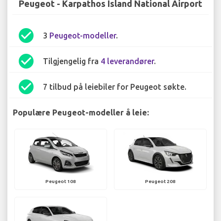
Peugeot - Karpathos Island National Airport
check_circle
3
Peugeot-modeller
.
check_circle
Tilgjengelig fra
4 leverandører
.
check_circle
7 tilbud på leiebiler for Peugeot søkte.
Populære Peugeot-modeller å leie:
Peugeot 108
Peugeot 208