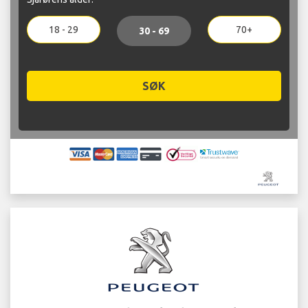
18 - 29
70+
30 - 69
SØK