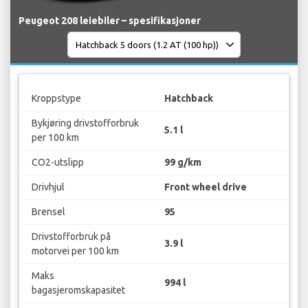
Peugeot 208 leiebiler – spesifikasjoner
Kroppstype
Hatchback
Bykjøring drivstofforbruk
5.1 l
per 100 km
CO2-utslipp
99 g/km
Drivhjul
Front wheel drive
Brensel
95
Drivstofforbruk på
3.9 l
motorvei per 100 km
Maks
994 l
bagasjeromskapasitet