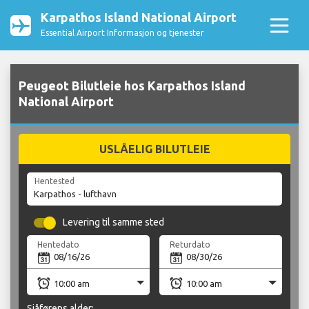
Karpathos Island National Airport
Essential Airport Informasjon og tjenester
Peugeot Bilutleie hos Karpathos Island
National Airport
USLÅELIG BILUTLEIE
Hentested
Levering til samme sted
Hentedato
Returdato
Sjåførens alder: