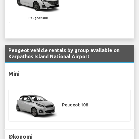
Peugeot 308
Peugeot vehicle rentals by group available on
Karpathos Island National Airport
Mini
Peugeot 108
Økonomi