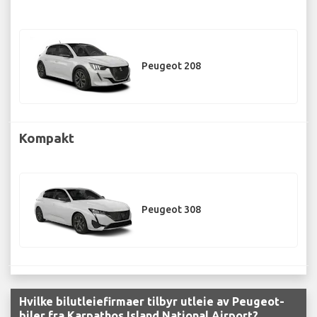
Peugeot 208
Kompakt
Peugeot 308
Hvilke bilutleiefirmaer tilbyr utleie av Peugeot-
biler fra Karpathos Island National Airport?