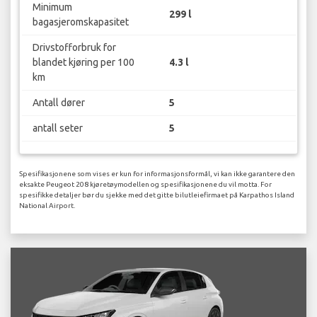
Minimum
299 l
bagasjeromskapasitet
Drivstofforbruk for
blandet kjøring per 100
4.3 l
km
Antall dører
5
antall seter
5
Spesifikasjonene som vises er kun for informasjonsformål, vi kan ikke garantere den
eksakte Peugeot 208 kjøretøymodellen og spesifikasjonene du vil motta. For
spesifikke detaljer bør du sjekke med det gitte bilutleiefirmaet på Karpathos Island
National Airport.