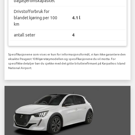
bagasjeromskapasitet
Drivstofforbruk for
blandet kjøring per 100
4.1 l
km
antall seter
4
Spesifikasjonene som vises er kun for informasjonsformål, vi kan ikke garantere den
eksakte Peugeot 108 kjøretøymodellen og spesifikasjonene du vil motta. For
spesifikke detaljer bør du sjekke med det gitte bilutleiefirmaet på Karpathos Island
National Airport.