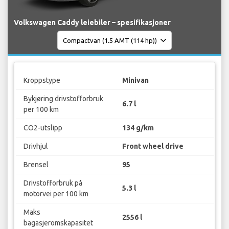
Volkswagen Caddy leiebiler – spesifikasjoner
Kroppstype
Minivan
Bykjøring drivstofforbruk
6.7 l
per 100 km
CO2-utslipp
134 g/km
Drivhjul
Front wheel drive
Brensel
95
Drivstofforbruk på
5.3 l
motorvei per 100 km
Maks
2556 l
bagasjeromskapasitet