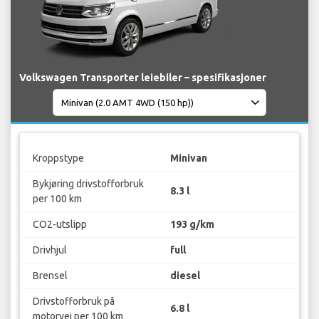
Volkswagen Transporter leiebiler – spesifikasjoner
Kroppstype
Minivan
Bykjøring drivstofforbruk
8.3 l
per 100 km
CO2-utslipp
193 g/km
Drivhjul
full
Brensel
diesel
Drivstofforbruk på
6.8 l
motorvei per 100 km