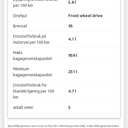
5.8 l
per 100 km
Drivhjul
Front wheel drive
Brensel
95
Drivstofforbruk på
4.1 l
motorvei per 100 km
Maks
959 l
bagasjeromskapasitet
Minimum
251 l
bagasjeromskapasitet
Drivstofforbruk for
blandet kjøring per 100
4.7 l
km
antall seter
5
Spesifikasjonene som vises er kun for informasjonsformål, vi kan ikke garantere den