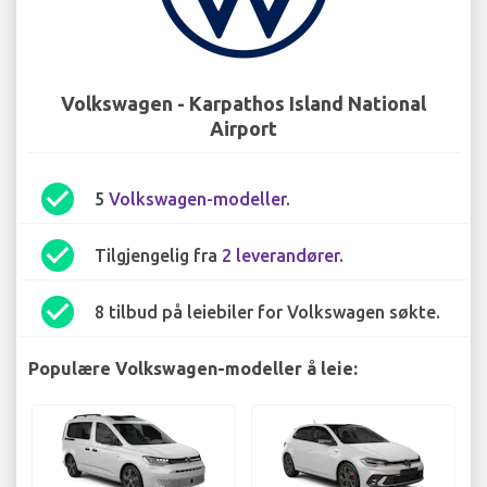
Volkswagen - Karpathos Island National
Airport
check_circle
5
Volkswagen-modeller
.
check_circle
Tilgjengelig fra
2 leverandører
.
check_circle
8 tilbud på leiebiler for Volkswagen søkte.
Populære Volkswagen-modeller å leie: