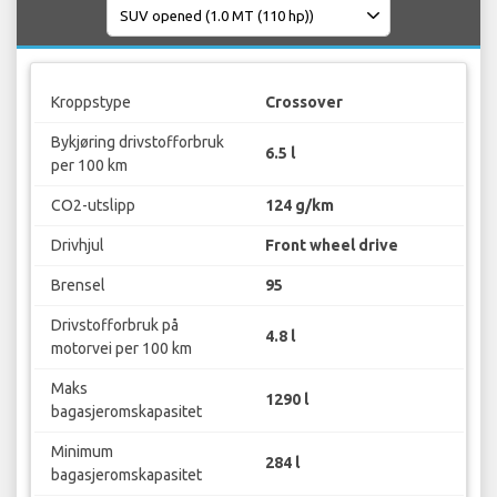
Kroppstype
Crossover
Bykjøring drivstofforbruk
6.5 l
per 100 km
CO2-utslipp
124 g/km
Drivhjul
Front wheel drive
Brensel
95
Drivstofforbruk på
4.8 l
motorvei per 100 km
Maks
1290 l
bagasjeromskapasitet
Minimum
284 l
bagasjeromskapasitet