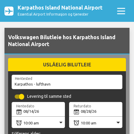
Karpathos Island National Airport
Essential Airport Informasjon og tjenester
Volkswagen Bilutleie hos Karpathos Island
National Airport
USLÅELIG BILUTLEIE
Hentested
Levering til samme sted
Hentedato
Returdato
Sjåførens alder: