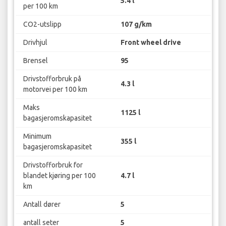
5.4 l
per 100 km
CO2-utslipp
107 g/km
Drivhjul
Front wheel drive
Brensel
95
Drivstofforbruk på
4.3 l
motorvei per 100 km
Maks
1125 l
bagasjeromskapasitet
Minimum
355 l
bagasjeromskapasitet
Drivstofforbruk for
blandet kjøring per 100
4.7 l
km
Antall dører
5
antall seter
5