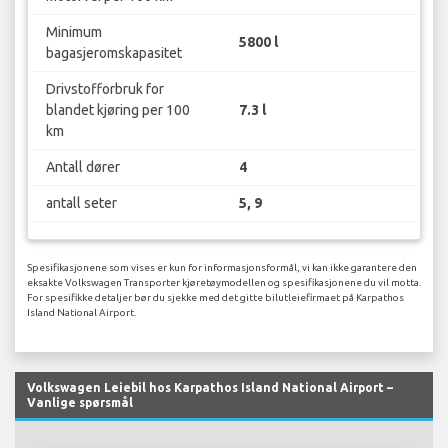
Minimum
5800 l
bagasjeromskapasitet
Drivstofforbruk for
blandet kjøring per 100
7.3 l
km
Antall dører
4
antall seter
5, 9
Spesifikasjonene som vises er kun for informasjonsformål, vi kan ikke garantere den
eksakte Volkswagen Transporter kjøretøymodellen og spesifikasjonene du vil motta.
For spesifikke detaljer bør du sjekke med det gitte bilutleiefirmaet på Karpathos
Island National Airport.
Volkswagen Leiebil hos Karpathos Island National Airport –
Vanlige spørsmål