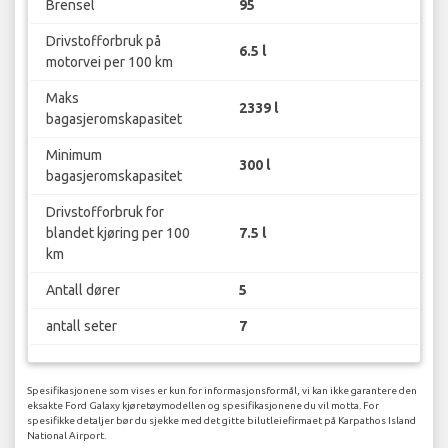
Brensel
95
Drivstofforbruk på
6.5 l
motorvei per 100 km
Maks
2339 l
bagasjeromskapasitet
Minimum
300 l
bagasjeromskapasitet
Drivstofforbruk for
blandet kjøring per 100
7.5 l
km
Antall dører
5
antall seter
7
Spesifikasjonene som vises er kun for informasjonsformål, vi kan ikke garantere den
eksakte Ford Galaxy kjøretøymodellen og spesifikasjonene du vil motta. For
spesifikke detaljer bør du sjekke med det gitte bilutleiefirmaet på Karpathos Island
National Airport.