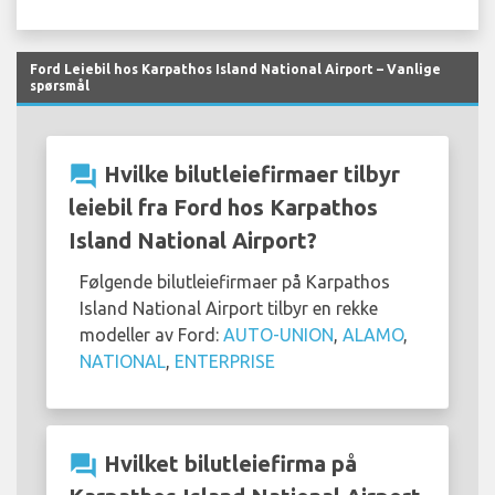
Ford Leiebil hos Karpathos Island National Airport – Vanlige
spørsmål
question_answer
Hvilke bilutleiefirmaer tilbyr
leiebil fra Ford hos Karpathos
Island National Airport?
Følgende bilutleiefirmaer på Karpathos
Island National Airport tilbyr en rekke
modeller av Ford:
AUTO-UNION
,
ALAMO
,
NATIONAL
,
ENTERPRISE
question_answer
Hvilket bilutleiefirma på