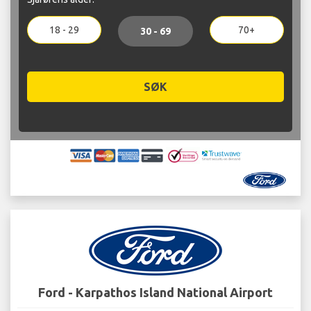
18 - 29
70+
30 - 69
SØK
Ford - Karpathos Island National Airport