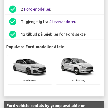
check_circle
2
Ford-modeller
.
check_circle
Tilgjengelig fra
4 leverandører
.
check_circle
12 tilbud på leiebiler for Ford søkte.
Populære Ford-modeller å leie:
Ford Focus
Ford Galaxy
Ford vehicle rentals by group available on