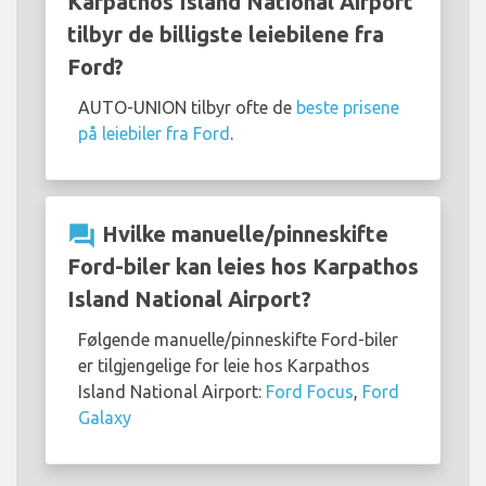
Karpathos Island National Airport
tilbyr de billigste leiebilene fra
Ford?
AUTO-UNION tilbyr ofte de
beste prisene
på leiebiler fra Ford
.
question_answer
Hvilke manuelle/pinneskifte
Ford-biler kan leies hos Karpathos
Island National Airport?
Følgende manuelle/pinneskifte Ford-biler
er tilgjengelige for leie hos Karpathos
Island National Airport:
Ford Focus
,
Ford
Galaxy