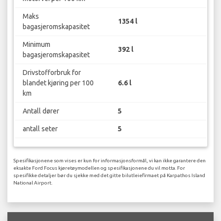
Maks
1354 l
bagasjeromskapasitet
Minimum
392 l
bagasjeromskapasitet
Drivstofforbruk for
blandet kjøring per 100
6.6 l
km
Antall dører
5
antall seter
5
Spesifikasjonene som vises er kun for informasjonsformål, vi kan ikke garantere den
eksakte Ford Focus kjøretøymodellen og spesifikasjonene du vil motta. For
spesifikke detaljer bør du sjekke med det gitte bilutleiefirmaet på Karpathos Island
National Airport.