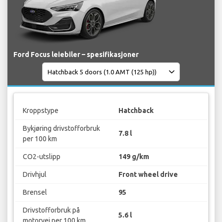
Ford Focus leiebiler – spesifikasjoner
Kroppstype
Hatchback
Bykjøring drivstofforbruk
7.8 l
per 100 km
CO2-utslipp
149 g/km
Drivhjul
Front wheel drive
Brensel
95
Drivstofforbruk på
5.6 l
motorvei per 100 km