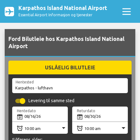
Karpathos Island National Airport
Essential Airport Informasjon og tjenester
Ford Bilutleie hos Karpathos Island National
Airport
USLÅELIG BILUTLEIE
Hentested
Levering til samme sted
Hentedato
Returdato
Sjåførens alder: