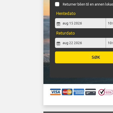
Returner bilen til en annen loka
Hentedato
Returdato
SØK