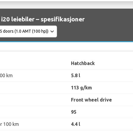
i20 leiebiler – spesifikasjoner
Hatchback
100 km
5.8 l
113 g/km
Front wheel drive
95
er 100 km
4.4 l