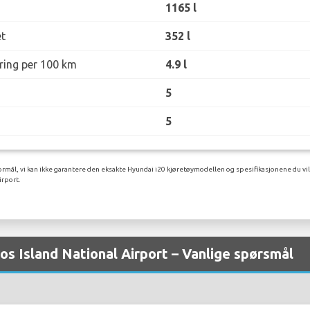
1165 l
t
352 l
øring per 100 km
4.9 l
5
5
rmål, vi kan ikke garantere den eksakte Hyundai i20 kjøretøymodellen og spesifikasjonene du vil
irport.
os Island National Airport – Vanlige spørsmål