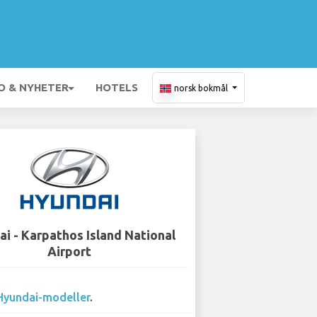
O & NYHETER
HOTELS
norsk bokmål
i - Karpathos Island National
Airport
Hyundai-modeller
.