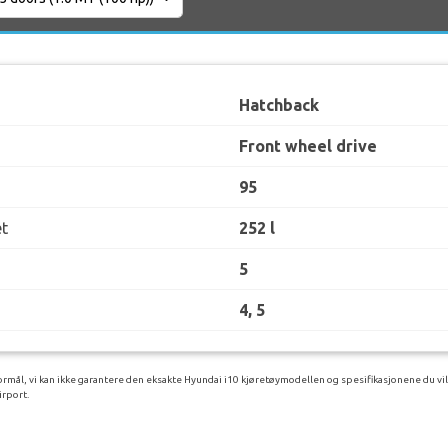
Hatchback
Front wheel drive
95
t
252 l
5
4, 5
rmål, vi kan ikke garantere den eksakte Hyundai i10 kjøretøymodellen og spesifikasjonene du vil
irport.