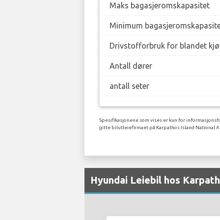
Maks bagasjeromskapasitet
Minimum bagasjeromskapasite
Drivstofforbruk for blandet kj
Antall dører
antall seter
Spesifikasjonene som vises er kun for informasjonsfo
gitte bilutleiefirmaet på Karpathos Island National A
Hyundai Leiebil hos Karpath