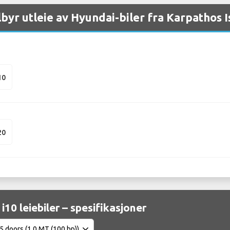
ilbyr utleie av Hyundai-biler fra Karpathos 
10
20
i10 leiebiler – spesifikasjoner