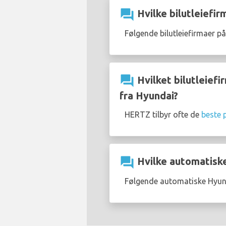
question_answer
Hvilke bilutleiefir
Følgende bilutleiefirmaer p
question_answer
Hvilket bilutleiefi
fra Hyundai?
HERTZ tilbyr ofte de
beste p
question_answer
Hvilke automatiske
Følgende automatiske Hyunda