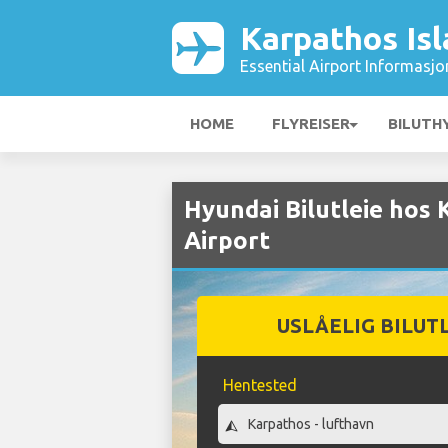
Karpathos Isl
Essential Airport Informasjo
HOME
FLYREISER
BILUTH
Hyundai Bilutleie hos 
Airport
USLÅELIG BILUT
Hentested