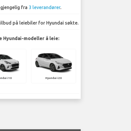
lgjengelig fra
3 leverandører
.
tilbud på leiebiler for Hyundai søkte.
 Hyundai-modeller å leie:
ndai i10
Hyundai i20