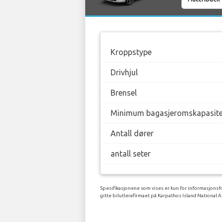
Kroppstype
Drivhjul
Brensel
Minimum bagasjeromskapasite
Antall dører
antall seter
Spesifikasjonene som vises er kun for informasjonsfo
gitte bilutleiefirmaet på Karpathos Island National A