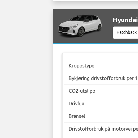
Hyundai 
Kroppstype
Bykjøring drivstofforbruk per 
CO2-utslipp
Drivhjul
Brensel
Drivstofforbruk på motorvei p