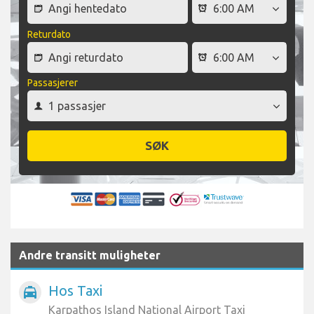
Returdato
Passasjerer
SØK
Andre transitt muligheter
Hos Taxi
local_taxi
Karpathos Island National Airport Taxi