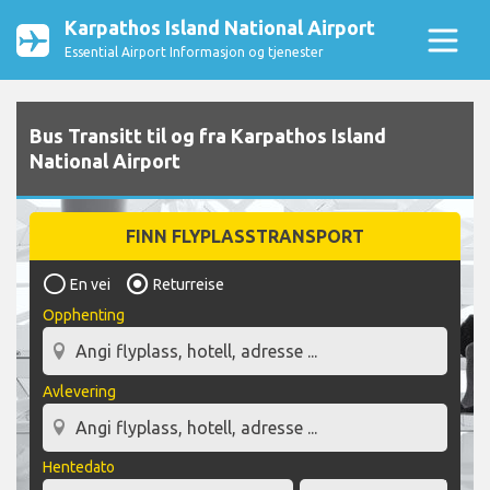
Karpathos Island National Airport
Essential Airport Informasjon og tjenester
Bus Transitt til og fra Karpathos Island
National Airport
FINN FLYPLASSTRANSPORT
En vei
Returreise
Opphenting
Avlevering
Hentedato