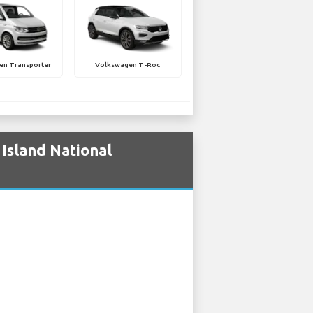
en Transporter
Volkswagen T-Roc
Island National