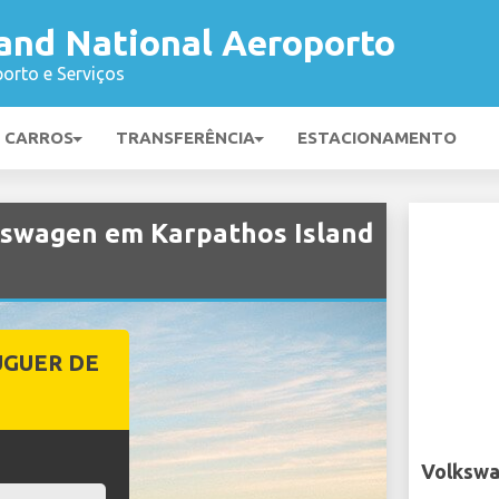
land National Aeroporto
orto e Serviços
E CARROS
TRANSFERÊNCIA
ESTACIONAMENTO
kswagen em Karpathos Island
UGUER DE
Volkswa