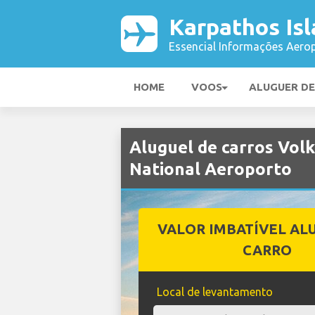
Karpathos Is
Essencial Informações Aerop
HOME
VOOS
ALUGUER D
Aluguel de carros Vol
National Aeroporto
VALOR IMBATÍVEL AL
CARRO
Local de levantamento