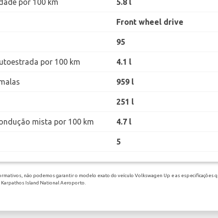
dade por 100 km
5.8 l
Front wheel drive
95
utoestrada por 100 km
4.1 l
malas
959 l
251 l
ondução mista por 100 km
4.7 l
5
formativos, não podemos garantir o modelo exato do veículo Volkswagen Up e as especificações qu
m Karpathos Island National Aeroporto.