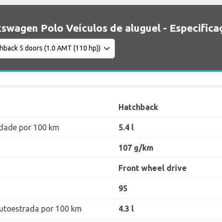
swagen Polo Veículos de aluguel - Especifica
Hatchback
dade por 100 km
5.4 l
107 g/km
Front wheel drive
95
utoestrada por 100 km
4.3 l