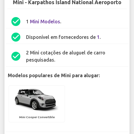
Mini - Karpathos Island National Aeroporto
check_circle
1
Mini Modelos
.
check_circle
Disponível em fornecedores de
1
.
2 Mini cotações de aluguel de carro
check_circle
pesquisadas.
Modelos populares de Mini para alugar:
Mini Cooper Convertible