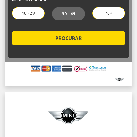
18 - 29
70+
30 - 69
PROCURAR