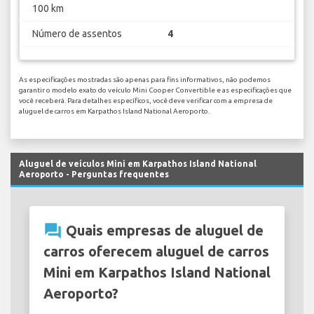
100 km
Número de assentos
4
As especificações mostradas são apenas para fins informativos, não podemos
garantir o modelo exato do veículo Mini Cooper Convertible e as especificações que
você receberá. Para detalhes específicos, você deve verificar com a empresa de
aluguel de carros em Karpathos Island National Aeroporto.
Aluguel de veículos Mini em Karpathos Island National
Aeroporto - Perguntas frequentes
question_answer
Quais empresas de aluguel de
carros oferecem aluguel de carros
Mini em Karpathos Island National
Aeroporto?