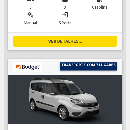
5
3
Gasolina
miscellaneous_services
login
Manual
5 Porta
VER DETALHES...
TRANSPORTE COM 7 LUGARES