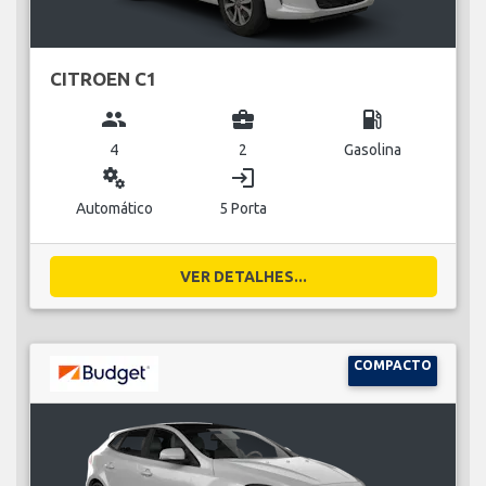
CITROEN C1
group
business_center
local_gas_station
4
2
Gasolina
miscellaneous_services
login
Automático
5 Porta
VER DETALHES...
COMPACTO