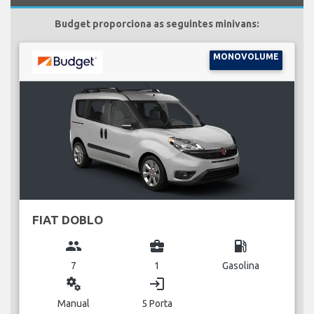
Budget proporciona as seguintes minivans:
MONOVOLUME
FIAT DOBLO
group
business_center
local_gas_station
7
1
Gasolina
miscellaneous_services
login
Manual
5 Porta