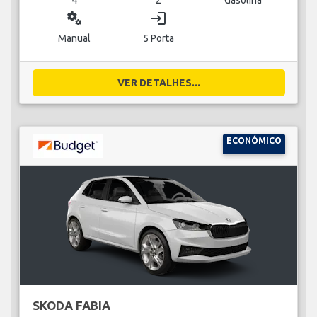
miscellaneous_services
login
Manual
5 Porta
VER DETALHES...
ECONÓMICO
SKODA FABIA