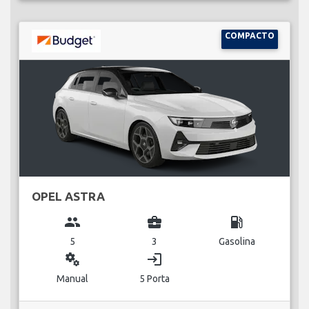
COMPACTO
OPEL ASTRA
group
business_center
local_gas_station
5
3
Gasolina
miscellaneous_services
login
Manual
5 Porta