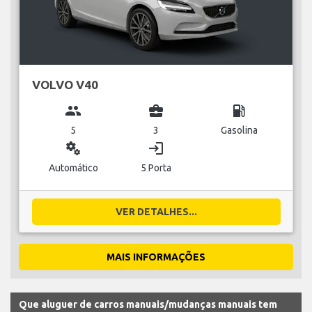
VOLVO V40
group
business_center
local_gas_station
5
3
Gasolina
miscellaneous_services
login
Automático
5 Porta
VER DETALHES...
MAIS INFORMAÇÕES
Que aluguer de carros manuais/mudanças manuais tem