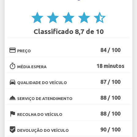
star
star
star
star
star_half
Classificado 8,7 de 10
credit_card
84 / 100
PREÇO
timer
18 minutos
MÉDIA ESPERA
directions_car
87 / 100
QUALIDADE DO VEÍCULO
room_service
88 / 100
SERVIÇO DE ATENDIMENTO
flag
88 / 100
RECOLHA DO VEÍCULO
beenhere
90 / 100
DEVOLUÇÃO DO VEÍCULO