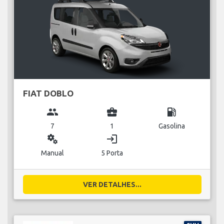
FIAT DOBLO
group
business_center
local_gas_station
7
1
Gasolina
miscellaneous_services
login
Manual
5 Porta
VER DETALHES...