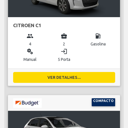
CITROEN C1
group
business_center
local_gas_station
4
2
Gasolina
miscellaneous_services
login
Manual
5 Porta
VER DETALHES...
COMPACTO