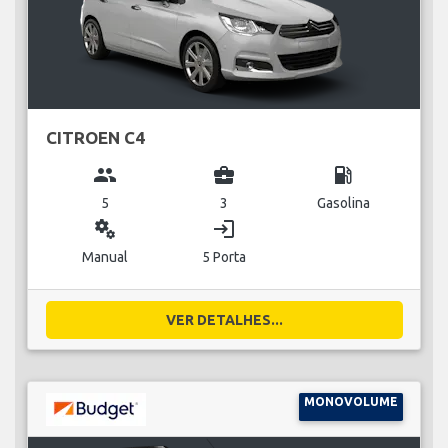
CITROEN C4
group
business_center
local_gas_station
5
3
Gasolina
miscellaneous_services
login
Manual
5 Porta
VER DETALHES...
MONOVOLUME