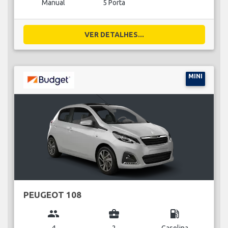
Manual
5 Porta
VER DETALHES...
MINI
PEUGEOT 108
group
business_center
local_gas_station
4
2
Gasolina