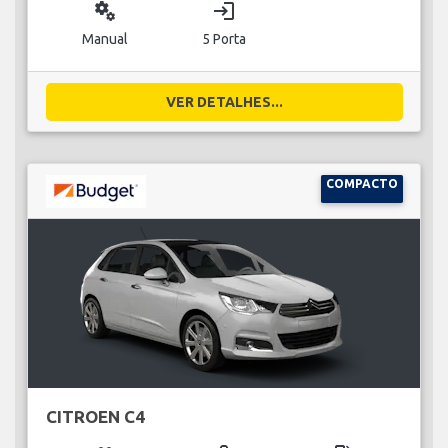
miscellaneous_services
login
Manual
5 Porta
VER DETALHES...
COMPACTO
CITROEN C4