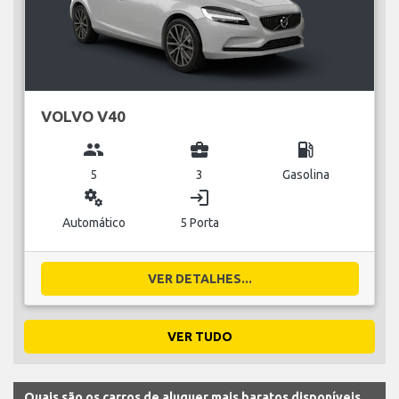
VOLVO V40
group
business_center
local_gas_station
5
3
Gasolina
miscellaneous_services
login
Automático
5 Porta
VER DETALHES...
VER TUDO
Quais são os carros de aluguer mais baratos disponíveis