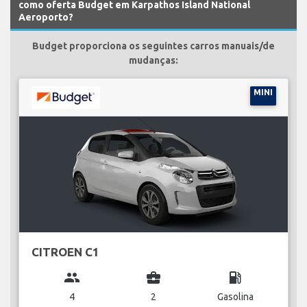
como oferta Budget em Karpathos Island National
Aeroporto?
Budget proporciona os seguintes carros manuais/de
mudanças:
MINI
CITROEN C1
group
business_center
local_gas_station
4
2
Gasolina