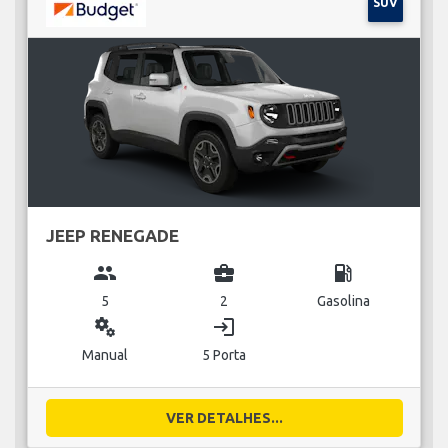
SUV
JEEP RENEGADE
group
business_center
local_gas_station
5
2
Gasolina
miscellaneous_services
login
Manual
5 Porta
VER DETALHES...