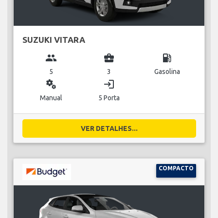
SUZUKI VITARA
group
business_center
local_gas_station
5
3
Gasolina
miscellaneous_services
login
Manual
5 Porta
VER DETALHES...
COMPACTO