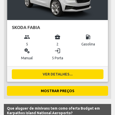
SKODA FABIA
group
business_center
local_gas_station
5
2
Gasolina
miscellaneous_services
login
Manual
5 Porta
VER DETALHES...
MOSTRAR PREÇOS
Que aluguer de minivans tem como oferta Budget em
Karpathos Island National Aeroporto?