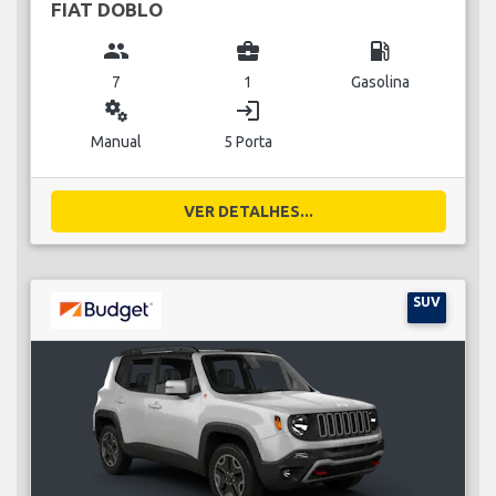
FIAT DOBLO
group
business_center
local_gas_station
7
1
Gasolina
miscellaneous_services
login
Manual
5 Porta
VER DETALHES...
SUV