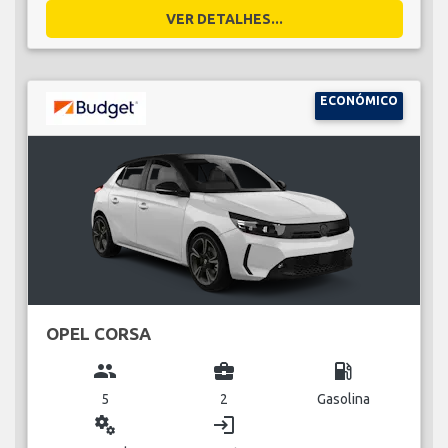
VER DETALHES...
ECONÓMICO
OPEL CORSA
group
business_center
local_gas_station
5
2
Gasolina
miscellaneous_services
login