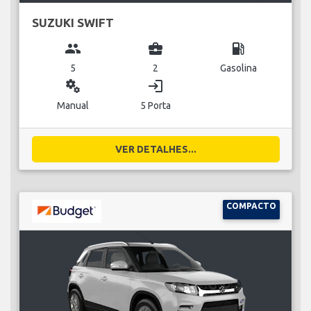
SUZUKI SWIFT
group
business_center
local_gas_station
5
2
Gasolina
miscellaneous_services
login
Manual
5 Porta
VER DETALHES...
COMPACTO