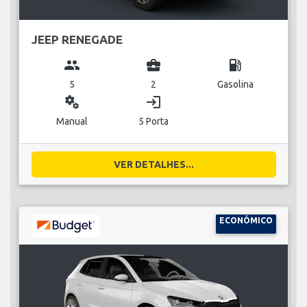
JEEP RENEGADE
group
business_center
local_gas_station
5
2
Gasolina
miscellaneous_services
login
Manual
5 Porta
VER DETALHES...
ECONÓMICO