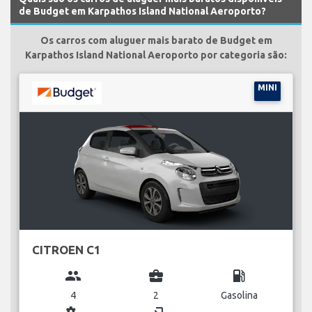
de Budget em Karpathos Island National Aeroporto?
Os carros com aluguer mais barato de Budget em
Karpathos Island National Aeroporto por categoria são:
MINI
CITROEN C1
group
business_center
local_gas_station
4
2
Gasolina