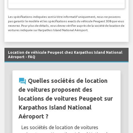
Les spécifications indiquées sont à titre informatif uniquement, nous ne pouvons
pas garantir le modèle et les spécifications exacts du véhicule Peugeot 308 que vous
recevrez. Pour plus de détails, vous devez vérifier auprès de la société de location de
voitures indiquée sur Karpathos Island National Aéroport.
Location de véhicule Peugeot chez Karpathos Island National
Aéroport - FAQ
question_answer
Quelles sociétés de location
de voitures proposent des
locations de voitures Peugeot sur
Karpathos Island National
Aéroport ?
Les sociétés de location de voitures