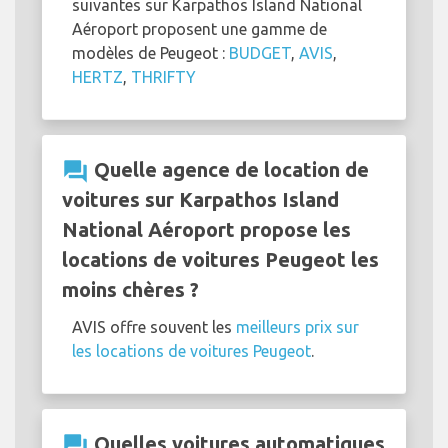
suivantes sur Karpathos Island National
Aéroport proposent une gamme de
modèles de Peugeot :
BUDGET
,
AVIS
,
HERTZ
,
THRIFTY
question_answer
Quelle agence de location de
voitures sur Karpathos Island
National Aéroport propose les
locations de voitures Peugeot les
moins chères ?
AVIS offre souvent les
meilleurs prix sur
les locations de voitures Peugeot
.
question_answer
Quelles voitures automatiques