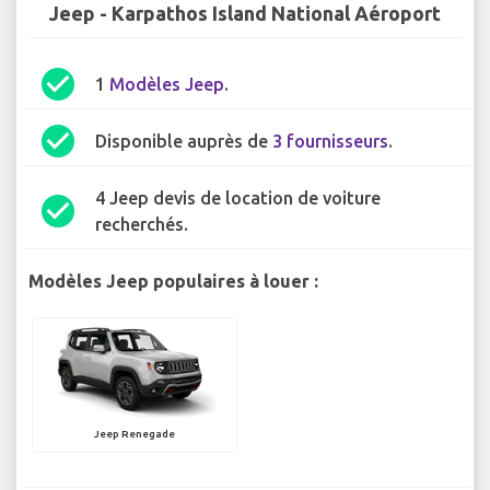
Jeep - Karpathos Island National Aéroport
check_circle
1
Modèles Jeep
.
check_circle
Disponible auprès de
3 fournisseurs
.
4 Jeep devis de location de voiture
check_circle
recherchés.
Modèles Jeep populaires à louer :
Jeep Renegade