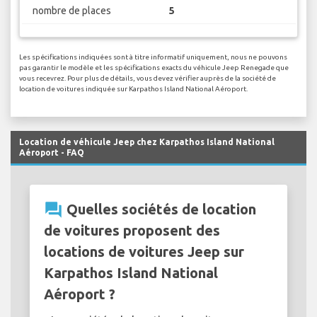
nombre de places
5
Les spécifications indiquées sont à titre informatif uniquement, nous ne pouvons
pas garantir le modèle et les spécifications exacts du véhicule Jeep Renegade que
vous recevrez. Pour plus de détails, vous devez vérifier auprès de la société de
location de voitures indiquée sur Karpathos Island National Aéroport.
Location de véhicule Jeep chez Karpathos Island National
Aéroport - FAQ
question_answer
Quelles sociétés de location
de voitures proposent des
locations de voitures Jeep sur
Karpathos Island National
Aéroport ?