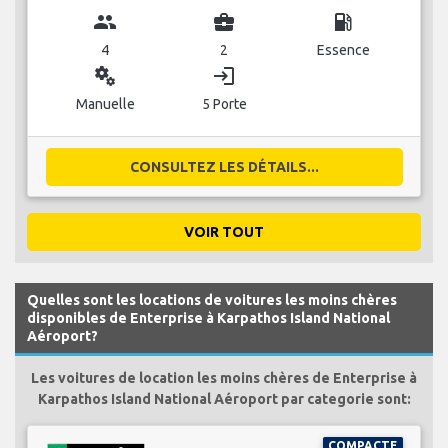
group
business_center
local_gas_station
4
2
Essence
miscellaneous_services
login
Manuelle
5 Porte
CONSULTEZ LES DÉTAILS...
VOIR TOUT
Quelles sont les locations de voitures les moins chères
disponibles de Enterprise à Karpathos Island National
Aéroport?
Les voitures de location les moins chères de Enterprise à
Karpathos Island National Aéroport par categorie sont:
COMPACTE