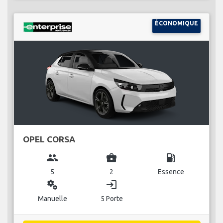
ÉCONOMIQUE
OPEL CORSA
group
business_center
local_gas_station
5
2
Essence
miscellaneous_services
login
Manuelle
5 Porte