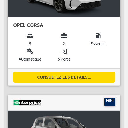
OPEL CORSA
group
business_center
local_gas_station
5
2
Essence
miscellaneous_services
login
Automatique
5 Porte
CONSULTEZ LES DÉTAILS...
MINI