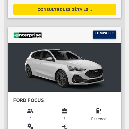
CONSULTEZ LES DÉTAILS...
COMPACTE
FORD FOCUS
group
business_center
local_gas_station
5
3
Essence
miscellaneous_services
login