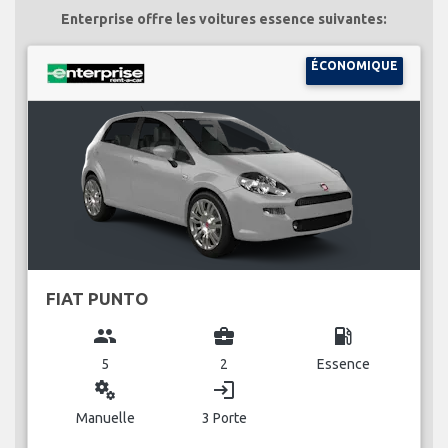
Enterprise offre les voitures essence suivantes:
ÉCONOMIQUE
FIAT PUNTO
group
business_center
local_gas_station
5
2
Essence
miscellaneous_services
login
Manuelle
3 Porte