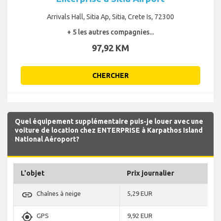
Arrivals Hall, Sitia Ap, Sitia, Crete Is, 72300
+ 5 les autres compagnies...
97,92 KM
CHERCHER
Quel équipement supplémentaire puis-je louer avec une
voiture de location chez ENTERPRISE à Karpathos Island
National Aéroport?
L'objet
Prix journalier
link
Chaînes à neige
5,29 EUR
gps_fixed
GPS
9,92 EUR