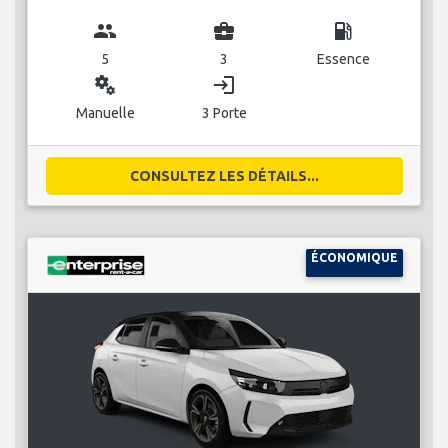
group
business_center
local_gas_station
5
3
Essence
miscellaneous_services
login
Manuelle
3 Porte
CONSULTEZ LES DÉTAILS...
ÉCONOMIQUE