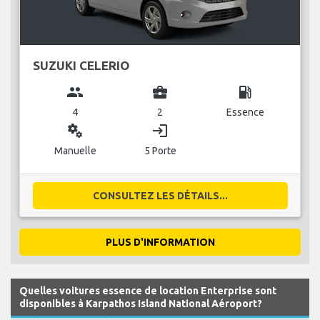
SUZUKI CELERIO
group
business_center
local_gas_station
4
2
Essence
miscellaneous_services
login
Manuelle
5 Porte
CONSULTEZ LES DÉTAILS...
PLUS D'INFORMATION
Quelles voitures essence de location Enterprise sont
disponibles à Karpathos Island National Aéroport?