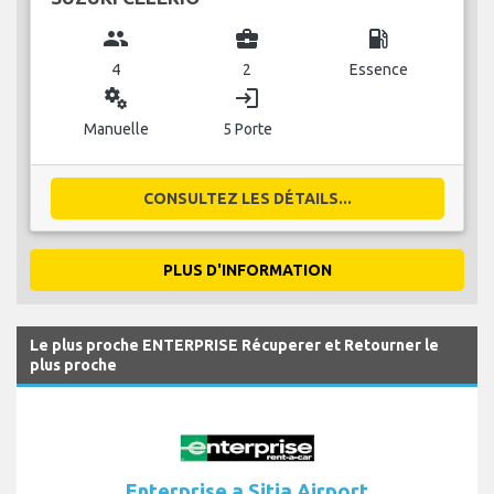
group
business_center
local_gas_station
4
2
Essence
miscellaneous_services
login
Manuelle
5 Porte
CONSULTEZ LES DÉTAILS...
PLUS D'INFORMATION
Le plus proche ENTERPRISE Récuperer et Retourner le
plus proche
Enterprise a Sitia Airport