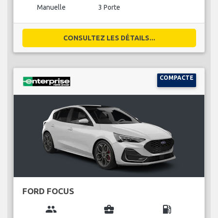
Manuelle
3 Porte
CONSULTEZ LES DÉTAILS...
COMPACTE
FORD FOCUS
group
business_center
local_gas_station