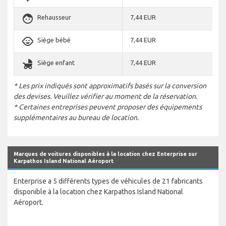
face
Rehausseur
7,44 EUR
child_care
Siège bébé
7,44 EUR
child_friendly
Siège enfant
7,44 EUR
* Les prix indiqués sont approximatifs basés sur la conversion
des devises. Veuillez vérifier au moment de la réservation.
* Certaines entreprises peuvent proposer des équipements
supplémentaires au bureau de location.
Marques de voitures disponibles à la location chez Enterprise sur
Karpathos Island National Aéroport
Enterprise a 5 différents types de véhicules de 21 fabricants
disponible à la location chez Karpathos Island National
Aéroport.