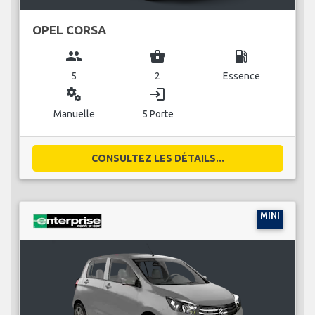
OPEL CORSA
group
business_center
local_gas_station
5
2
Essence
miscellaneous_services
login
Manuelle
5 Porte
CONSULTEZ LES DÉTAILS...
MINI