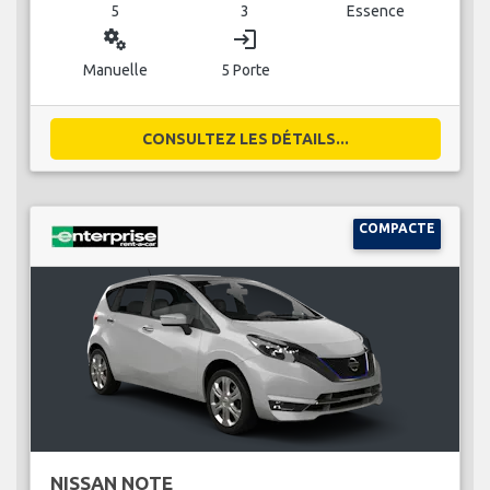
5
3
Essence
miscellaneous_services
login
Manuelle
5 Porte
CONSULTEZ LES DÉTAILS...
COMPACTE
NISSAN NOTE