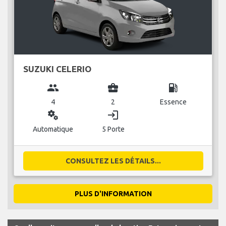
SUZUKI CELERIO
group
business_center
local_gas_station
4
2
Essence
miscellaneous_services
login
Automatique
5 Porte
CONSULTEZ LES DÉTAILS...
PLUS D'INFORMATION