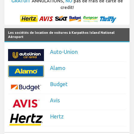
GRATUIT
ANNULATIONS,
NO
pas de frais de carte de
credit!
Les sociétés de location de voitures à Karpathos Island National
Aéroport
Auto-Union
Alamo
Budget
Avis
Hertz