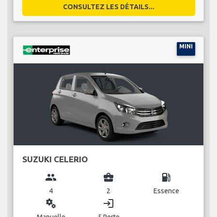
CONSULTEZ LES DÉTAILS...
MINI
SUZUKI CELERIO
group
business_center
local_gas_station
4
2
Essence
miscellaneous_services
login