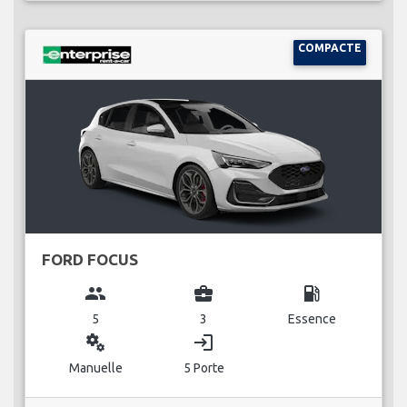
COMPACTE
FORD FOCUS
group
business_center
local_gas_station
5
3
Essence
miscellaneous_services
login
Manuelle
5 Porte