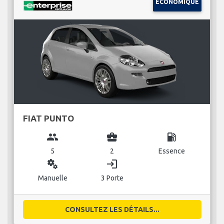
ÉCONOMIQUE
FIAT PUNTO
group
business_center
local_gas_station
5
2
Essence
miscellaneous_services
login
Manuelle
3 Porte
CONSULTEZ LES DÉTAILS...