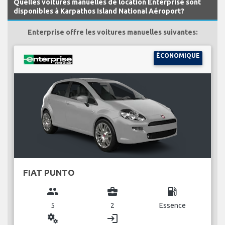
Quelles voitures manuelles de location Enterprise sont
disponibles à Karpathos Island National Aéroport?
Enterprise offre les voitures manuelles suivantes:
ÉCONOMIQUE
FIAT PUNTO
group
business_center
local_gas_station
5
2
Essence
miscellaneous_services
login