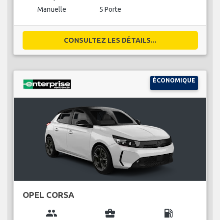
Manuelle
5 Porte
CONSULTEZ LES DÉTAILS...
ÉCONOMIQUE
OPEL CORSA
group
business_center
local_gas_station