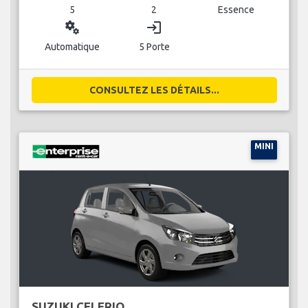
5
2
Essence
miscellaneous_services
login
Automatique
5 Porte
CONSULTEZ LES DÉTAILS...
MINI
SUZUKI CELERIO