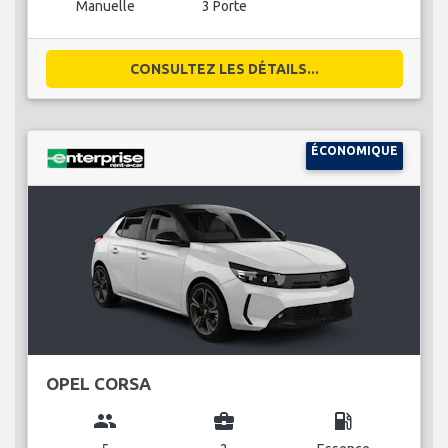
Manuelle
3 Porte
CONSULTEZ LES DÉTAILS...
ÉCONOMIQUE
OPEL CORSA
group
business_center
local_gas_station