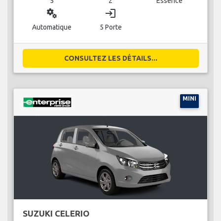
5
2
Essence
miscellaneous_services
login
Automatique
5 Porte
CONSULTEZ LES DÉTAILS...
MINI
SUZUKI CELERIO