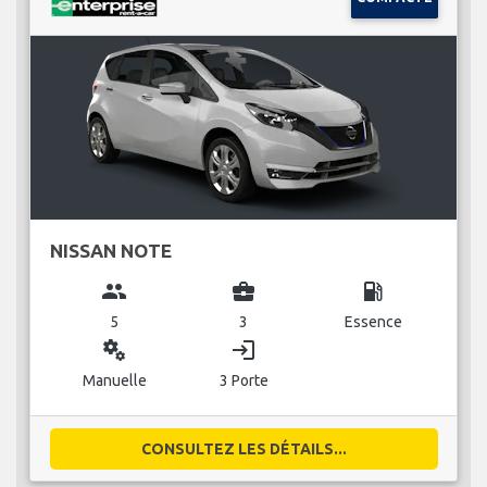
NISSAN NOTE
group
business_center
local_gas_station
5
3
Essence
miscellaneous_services
login
Manuelle
3 Porte
CONSULTEZ LES DÉTAILS...