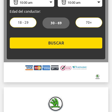
Edad del conductor:
18 - 29
70+
30 - 69
BUSCAR