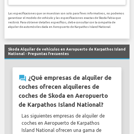
Las especificaciones que se muestran son solo para fines informativos, no podemos
garantizar el modelo de vehículo y las especificaciones exactas de Skoda Fabia que
recibirá. Para obtener detalles específicos, debe consultar con la compañía de
alquiler de automóviles dada en Aeropuerto de Karpathos Island National.
Skoda Alquiler de vehículos en Aeropuerto de Karpathos Island
National - Preguntas frecuentes
question_answer
¿Qué empresas de alquiler de
coches ofrecen alquileres de
coches de Skoda en Aeropuerto
de Karpathos Island National?
Las siguientes empresas de alquiler de
coches en Aeropuerto de Karpathos
Island National ofrecen una gama de