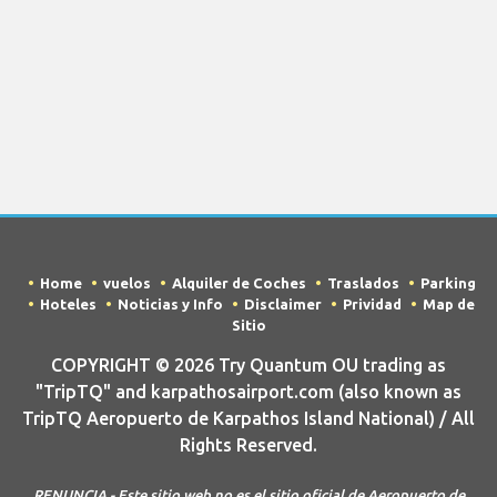
Home
vuelos
Alquiler de Coches
Traslados
Parking
Hoteles
Noticias y Info
Disclaimer
Prividad
Map de
Sitio
COPYRIGHT © 2026 Try Quantum OU trading as
"TripTQ" and karpathosairport.com (also known as
TripTQ Aeropuerto de Karpathos Island National) / All
Rights Reserved.
RENUNCIA - Este sitio web no es el sitio oficial de Aeropuerto de