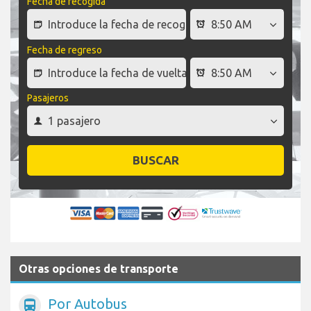
Fecha de recogida
Fecha de regreso
Pasajeros
BUSCAR
Otras opciones de transporte
Por Autobus
directions_bus