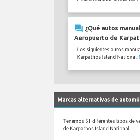
question_answer
¿Qué autos manuale
Aeropuerto de Karpath
Los siguientes autos manua
Karpathos Island National:
Marcas alternativas de automóv
Tenemos 51 diferentes tipos de v
de Karpathos Island National.