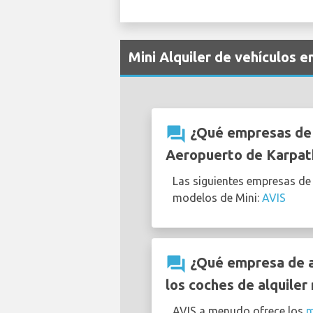
Mini Alquiler de vehículos 
question_answer
¿Qué empresas de a
Aeropuerto de Karpath
Las siguientes empresas de
modelos de Mini:
AVIS
question_answer
¿Qué empresa de al
los coches de alquiler
AVIS a menudo ofrece los
m