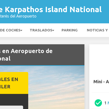
e Karpathos Island National
nterés del Aeropuerto
 DE COCHES
TRASLADOS
PARKING
NOTICIAS Y
s en Aeropuerto de
onal
BLES EN
Mini - 
ILER
check_circle
1