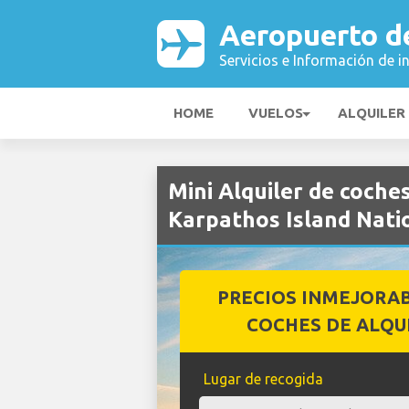
Aeropuerto d
Servicios e Información de i
HOME
VUELOS
ALQUILER
Mini Alquiler de coche
Karpathos Island Nati
PRECIOS INMEJORA
COCHES DE ALQU
Lugar de recogida