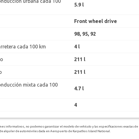
onducción urbana cada 100
5.9 l
Front wheel drive
98, 95, 92
rretera cada 100 km
4 l
ro
211 l
o
211 l
onducción mixta cada 100
4.7 l
4
ines informativos, no podemos garantizar el modelo de vehículo y las especificaciones exactas d
 de alquiler de automóviles dada en Aeropuerto de Karpathos Island National.