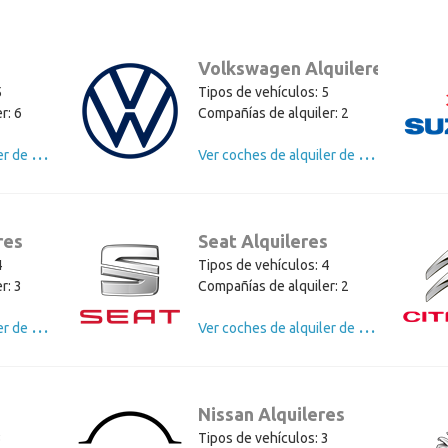
Volkswagen Alquileres
5
Tipos de vehículos: 5
r: 6
Compañías de alquiler: 2
V
er coches de alquiler de Fiat
V
er coches de alquiler de Volkswagen
res
Seat Alquileres
4
Tipos de vehículos: 4
r: 3
Compañías de alquiler: 2
V
er coches de alquiler de Toyota
V
er coches de alquiler de Seat
s
Nissan Alquileres
3
Tipos de vehículos: 3