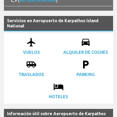
C, F (
Ver tipos de enchufe
)
Servicios en Aeropuerto de Karpathos Island
National
airplanemode_active
drive_eta
VUELOS
ALQUILER DE COCHES
airport_shuttle
local_parking
TRASLADOS
PARKING
local_hotel
HOTELES
Información útil sobre Aeropuerto de Karpathos