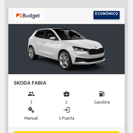
ECONÓMICO
SKODA FABIA
group
business_center
local_gas_station
5
2
Gasolina
miscellaneous_services
login
Manual
5 Puerta