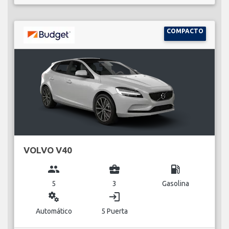
COMPACTO
VOLVO V40
group
business_center
local_gas_station
5
3
Gasolina
miscellaneous_services
login
Automático
5 Puerta