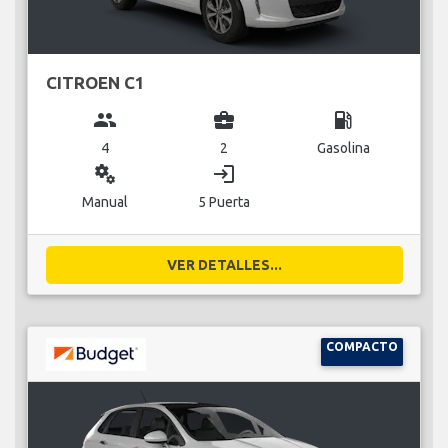
CITROEN C1
group
business_center
local_gas_station
4
2
Gasolina
miscellaneous_services
login
Manual
5 Puerta
VER DETALLES...
COMPACTO