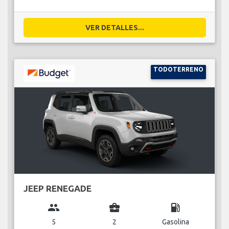
VER DETALLES...
TODOTERRENO
JEEP RENEGADE
group
business_center
local_gas_station
5
2
Gasolina