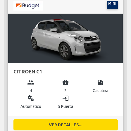
MINI
CITROEN C1
group
business_center
local_gas_station
4
2
Gasolina
miscellaneous_services
login
Automático
5 Puerta
VER DETALLES...