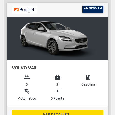
COMPACTO
VOLVO V40
group
business_center
local_gas_station
5
3
Gasolina
miscellaneous_services
login
Automático
5 Puerta
VER DETALLES...