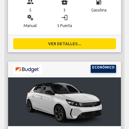
group
business_center
local_gas_station
5
3
Gasolina
miscellaneous_services
login
Manual
5 Puerta
VER DETALLES...
ECONÓMICO