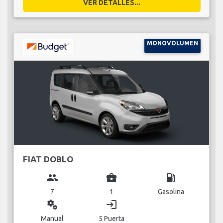
VER DETALLES...
MONOVOLUMEN
FIAT DOBLO
group
business_center
local_gas_station
7
1
Gasolina
miscellaneous_services
login
Manual
5 Puerta