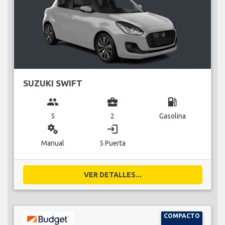
SUZUKI SWIFT
group
business_center
local_gas_station
5
2
Gasolina
miscellaneous_services
login
Manual
5 Puerta
VER DETALLES...
COMPACTO