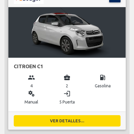
CITROEN C1
group
business_center
local_gas_station
4
2
Gasolina
miscellaneous_services
login
Manual
5 Puerta
VER DETALLES...