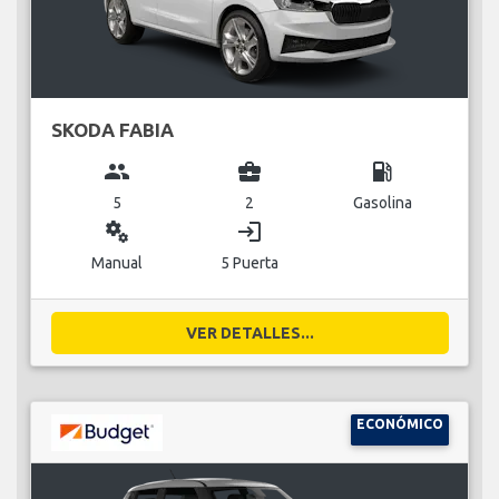
SKODA FABIA
group
business_center
local_gas_station
5
2
Gasolina
miscellaneous_services
login
Manual
5 Puerta
VER DETALLES...
ECONÓMICO