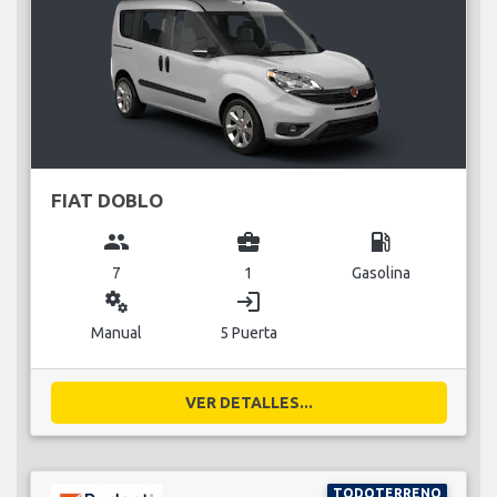
FIAT DOBLO
group
business_center
local_gas_station
7
1
Gasolina
miscellaneous_services
login
Manual
5 Puerta
VER DETALLES...
TODOTERRENO