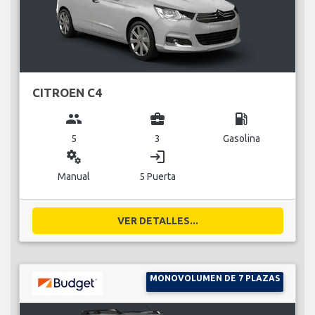
CITROEN C4
group
business_center
local_gas_station
5
3
Gasolina
miscellaneous_services
login
Manual
5 Puerta
VER DETALLES...
MONOVOLUMEN DE 7 PLAZAS