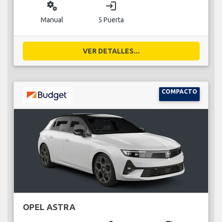
miscellaneous_services
login
Manual
5 Puerta
VER DETALLES...
COMPACTO
OPEL ASTRA