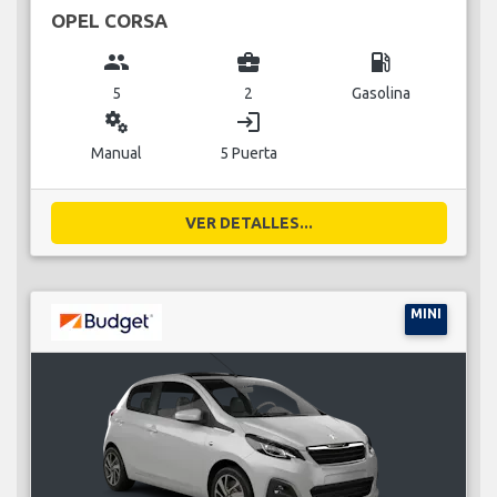
OPEL CORSA
group
business_center
local_gas_station
5
2
Gasolina
miscellaneous_services
login
Manual
5 Puerta
VER DETALLES...
MINI