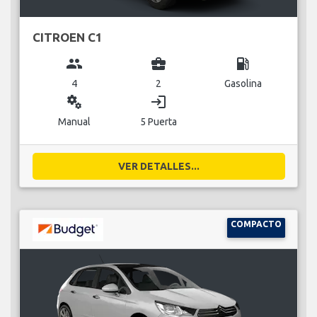
CITROEN C1
group
business_center
local_gas_station
4
2
Gasolina
miscellaneous_services
login
Manual
5 Puerta
VER DETALLES...
COMPACTO