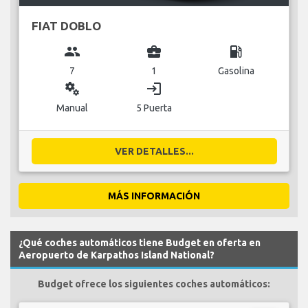
FIAT DOBLO
group
business_center
local_gas_station
7
1
Gasolina
miscellaneous_services
login
Manual
5 Puerta
VER DETALLES...
MÁS INFORMACIÓN
¿Qué coches automáticos tiene Budget en oferta en
Aeropuerto de Karpathos Island National?
Budget ofrece los siguientes coches automáticos: