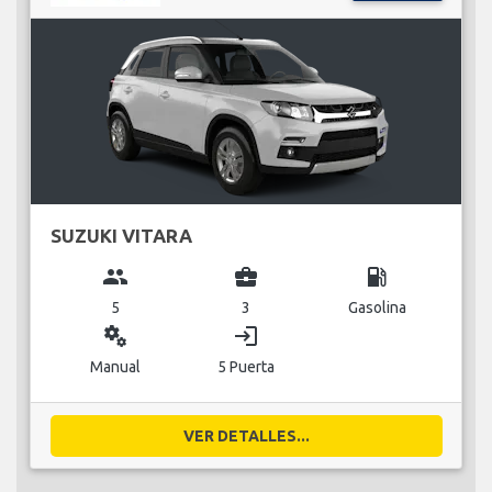
SUZUKI VITARA
group
business_center
local_gas_station
5
3
Gasolina
miscellaneous_services
login
Manual
5 Puerta
VER DETALLES...