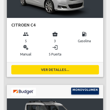
CITROEN C4
group
business_center
local_gas_station
5
3
Gasolina
miscellaneous_services
login
Manual
5 Puerta
VER DETALLES...
MONOVOLUMEN