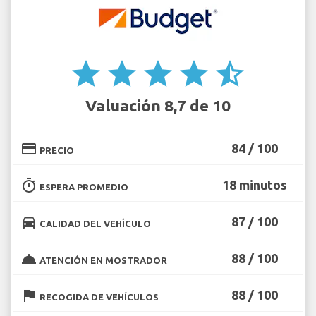
star
star
star
star
star_half
Valuación 8,7 de 10
credit_card
84 / 100
PRECIO
timer
18 minutos
ESPERA PROMEDIO
directions_car
87 / 100
CALIDAD DEL VEHÍCULO
room_service
88 / 100
ATENCIÓN EN MOSTRADOR
flag
88 / 100
RECOGIDA DE VEHÍCULOS