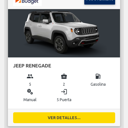
JEEP RENEGADE
group
business_center
local_gas_station
5
2
Gasolina
miscellaneous_services
login
Manual
5 Puerta
VER DETALLES...