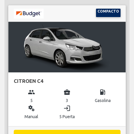
COMPACTO
CITROEN C4
group
business_center
local_gas_station
5
3
Gasolina
miscellaneous_services
login
Manual
5 Puerta