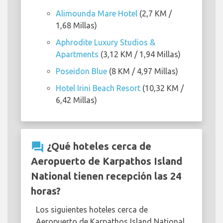
Alimounda Mare Hotel
(2,7 KM /
1,68 Millas)
Aphrodite Luxury Studios &
Apartments
(3,12 KM / 1,94 Millas)
Poseidon Blue
(8 KM / 4,97 Millas)
Hotel Irini Beach Resort
(10,32 KM /
6,42 Millas)
question_answer
¿Qué hoteles cerca de
Aeropuerto de Karpathos Island
National tienen recepción las 24
horas?
Los siguientes hoteles cerca de
Aeropuerto de Karpathos Island National