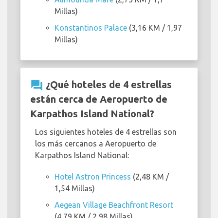
Millas)
Konstantinos Palace
(3,16 KM / 1,97
Millas)
question_answer
¿Qué hoteles de 4 estrellas
están cerca de Aeropuerto de
Karpathos Island National?
Los siguientes hoteles de 4 estrellas son
los más cercanos a Aeropuerto de
Karpathos Island National:
Hotel Astron Princess
(2,48 KM /
1,54 Millas)
Aegean Village Beachfront Resort
(4,79 KM / 2,98 Millas)