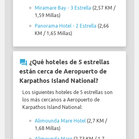
Miramare Bay - 3 Estrella
(2,57 KM /
1,59 Millas)
Panorama Hotel - 2 Estrella
(2,66
KM / 1,65 Millas)
question_answer
¿Qué hoteles de 5 estrellas
están cerca de Aeropuerto de
Karpathos Island National?
Los siguientes hoteles de 5 estrellas son
los más cercanos a Aeropuerto de
Karpathos Island National:
Alimounda Mare Hotel
(2,7 KM /
1,68 Millas)
Alimounda Mare
(2,73 KM / 1,7