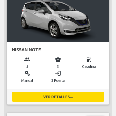
NISSAN NOTE
group
business_center
local_gas_station
5
3
Gasolina
miscellaneous_services
login
Manual
3 Puerta
VER DETALLES...