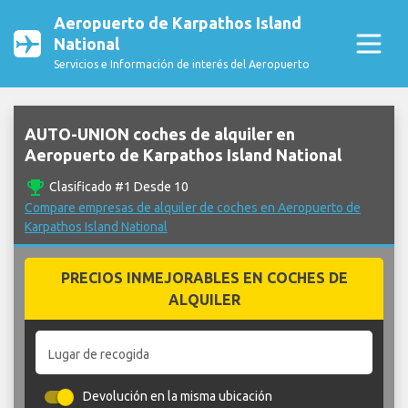
Aeropuerto de Karpathos Island
National
Servicios e Información de interés del Aeropuerto
AUTO-UNION coches de alquiler en
Aeropuerto de Karpathos Island National
emoji_events
Clasificado #1 Desde 10
Compare empresas de alquiler de coches en Aeropuerto de
Karpathos Island National
PRECIOS INMEJORABLES EN COCHES DE
ALQUILER
Lugar de recogida
Devolución en la misma ubicación