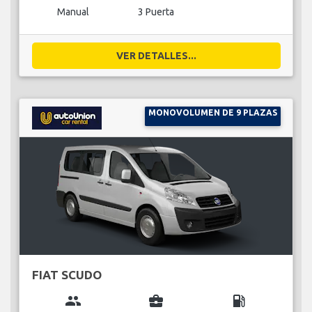
Manual
3 Puerta
VER DETALLES...
MONOVOLUMEN DE 9 PLAZAS
FIAT SCUDO
group
business_center
local_gas_station