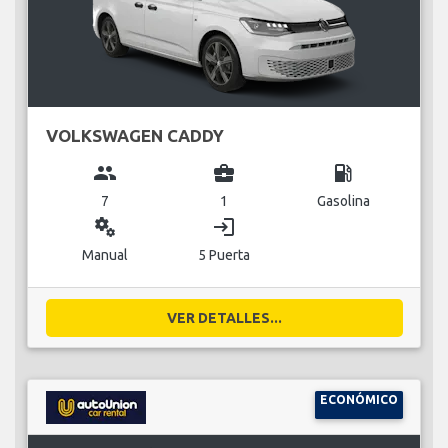
VOLKSWAGEN CADDY
group
business_center
local_gas_station
7
1
Gasolina
miscellaneous_services
login
Manual
5 Puerta
VER DETALLES...
ECONÓMICO