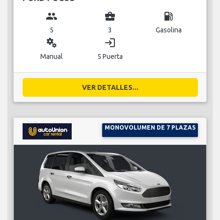
group
business_center
local_gas_station
5
3
Gasolina
miscellaneous_services
login
Manual
5 Puerta
VER DETALLES...
MONOVOLUMEN DE 7 PLAZAS