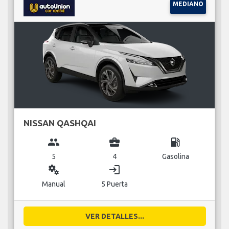
MEDIANO
NISSAN QASHQAI
group
business_center
local_gas_station
5
4
Gasolina
miscellaneous_services
login
Manual
5 Puerta
VER DETALLES...