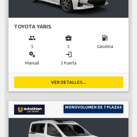
TOYOTA YARIS
group
business_center
local_gas_station
5
2
Gasolina
miscellaneous_services
login
Manual
5 Puerta
VER DETALLES...
MONOVOLUMEN DE 7 PLAZAS