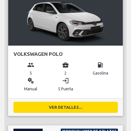
VOLKSWAGEN POLO
group
business_center
local_gas_station
5
2
Gasolina
miscellaneous_services
login
Manual
5 Puerta
VER DETALLES...