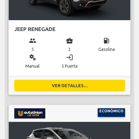
JEEP RENEGADE
group
business_center
local_gas_station
5
2
Gasolina
miscellaneous_services
login
Manual
5 Puerta
VER DETALLES...
ECONÓMICO