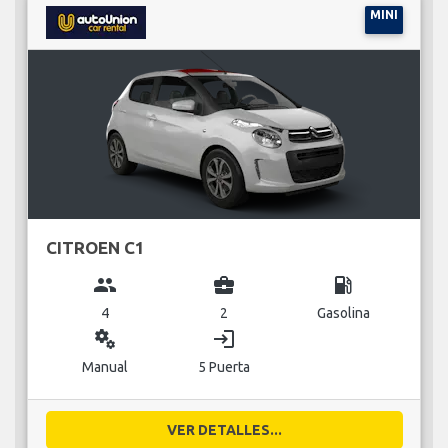
MINI
CITROEN C1
group
business_center
local_gas_station
4
2
Gasolina
miscellaneous_services
login
Manual
5 Puerta
VER DETALLES...