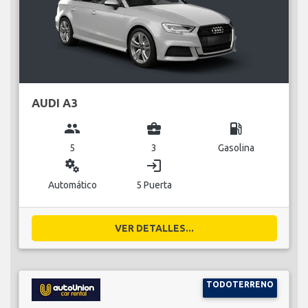
AUDI A3
group
business_center
local_gas_station
5
3
Gasolina
miscellaneous_services
login
Automático
5 Puerta
VER DETALLES...
TODOTERRENO