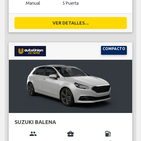
Manual
5 Puerta
VER DETALLES...
COMPACTO
SUZUKI BALENA
group
business_center
local_gas_station