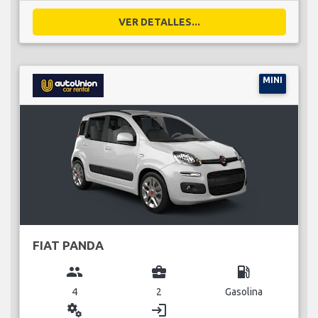
VER DETALLES...
MINI
FIAT PANDA
group
business_center
local_gas_station
4
2
Gasolina
miscellaneous_services
login