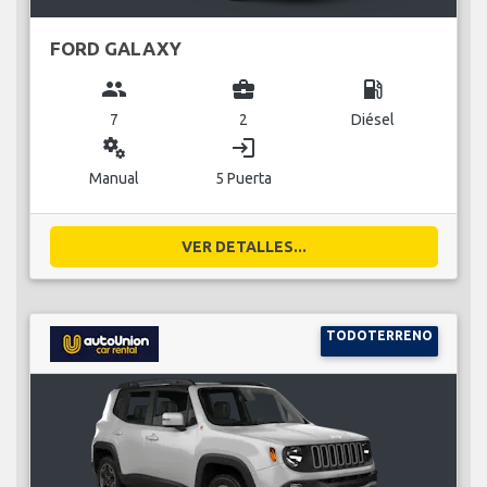
FORD GALAXY
group
business_center
local_gas_station
7
2
Diésel
miscellaneous_services
login
Manual
5 Puerta
VER DETALLES...
TODOTERRENO