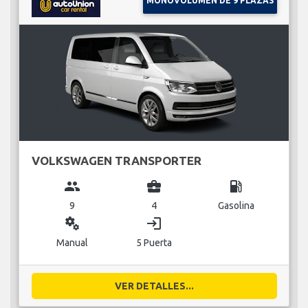
MONOVOLUMEN DE 9 PLAZAS
VOLKSWAGEN TRANSPORTER
group
business_center
local_gas_station
9
4
Gasolina
miscellaneous_services
login
Manual
5 Puerta
VER DETALLES...