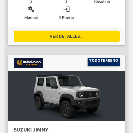
5
3
Gasolina
miscellaneous_services
login
Manual
3 Puerta
VER DETALLES...
TODOTERRENO
SUZUKI JIMNY