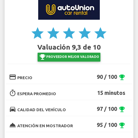
star
star
star
star
star
Valuación 9,3 de 10
emoji_events
PROVEEDOR MEJOR VALORADO
credit_card
90 / 100
emoji_events
PRECIO
timer
15 minutos
ESPERA PROMEDIO
directions_car
97 / 100
emoji_events
CALIDAD DEL VEHÍCULO
room_service
95 / 100
emoji_events
ATENCIÓN EN MOSTRADOR