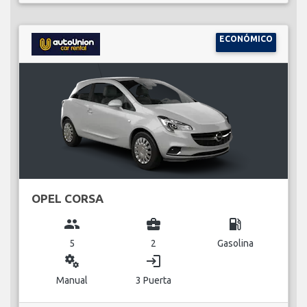
ECONÓMICO
OPEL CORSA
group
business_center
local_gas_station
5
2
Gasolina
miscellaneous_services
login
Manual
3 Puerta