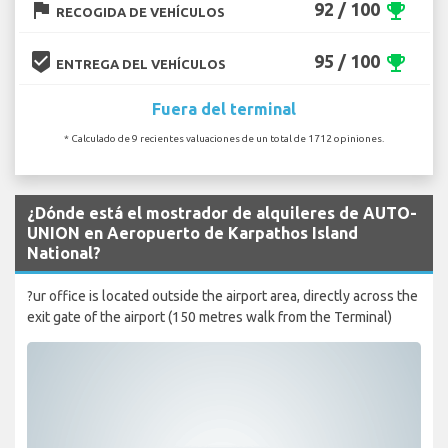
flag
92 / 100
emoji_events
RECOGIDA DE VEHÍCULOS
beenhere
95 / 100
emoji_events
ENTREGA DEL VEHÍCULOS
Fuera del terminal
* Calculado de 9 recientes valuaciones de un total de 1712 opiniones.
¿Dónde está el mostrador de alquileres de AUTO-
UNION en Aeropuerto de Karpathos Island
National?
?ur office is located outside the airport area, directly across the
exit gate of the airport (150 metres walk from the Terminal)