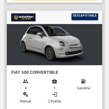
DESCAPOTABLE
FIAT 500 CONVERTIBLE
group
business_center
local_gas_station
4
1
Gasolina
miscellaneous_services
login
Manual
2 Puerta