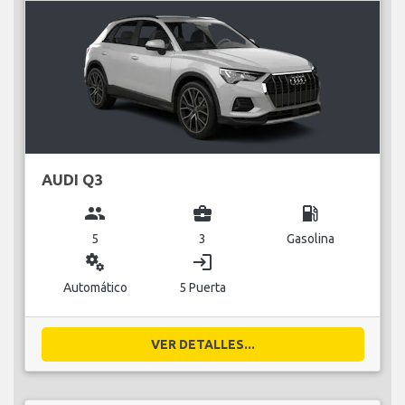
AUDI Q3
group
business_center
local_gas_station
5
3
Gasolina
miscellaneous_services
login
Automático
5 Puerta
VER DETALLES...