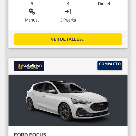
9
4
Diésel
miscellaneous_services
login
Manual
5 Puerta
VER DETALLES...
COMPACTO
FORD FOCUS