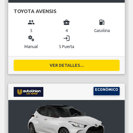
TOYOTA AVENSIS
group
business_center
local_gas_station
5
4
Gasolina
miscellaneous_services
login
Manual
5 Puerta
VER DETALLES...
ECONÓMICO