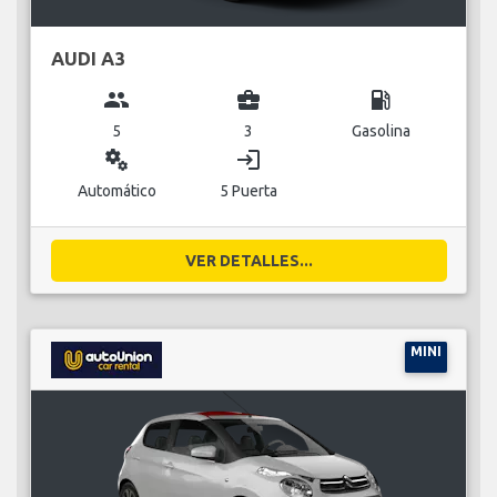
AUDI A3
group
business_center
local_gas_station
5
3
Gasolina
miscellaneous_services
login
Automático
5 Puerta
VER DETALLES...
MINI