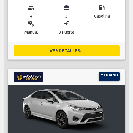
group
business_center
local_gas_station
4
3
Gasolina
miscellaneous_services
login
Manual
3 Puerta
VER DETALLES...
MEDIANO