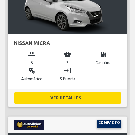
NISSAN MICRA
group
business_center
local_gas_station
5
2
Gasolina
miscellaneous_services
login
Automático
5 Puerta
VER DETALLES...
COMPACTO