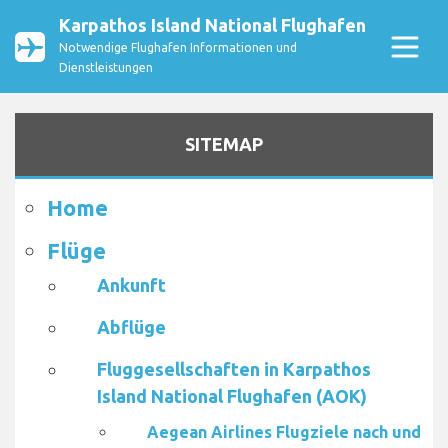
Karpathos Island National Flughafen
Notwendige Flughafen Informationen und
Dienstleistungen
SITEMAP
Home
Flüge
Ankunft
Abflüge
Fluggesellschaften in Karpathos
Island National Flughafen (AOK)
Aegean Airlines Flugziele nach und