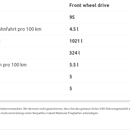
Front wheel drive
95
ahnfahrt pro 100 km
4.5 l
t
1021 l
324 l
h pro 100 km
5.5 l
5
5
rmationszwecken. Wir können nicht garantieren, dass Sie das genaue Volvo V40-Fahrzeugmodell u
gen Autovermietung unter Karpathos Island National Flughafen erkundigen.