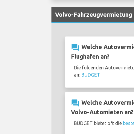
Volvo-Fahrzeugvermietung b
question_answer
Welche Autovermie
Flughafen an?
Die folgenden Autovermietu
an:
BUDGET
question_answer
Welche Autovermiet
Volvo-Automieten an?
BUDGET bietet oft die
best