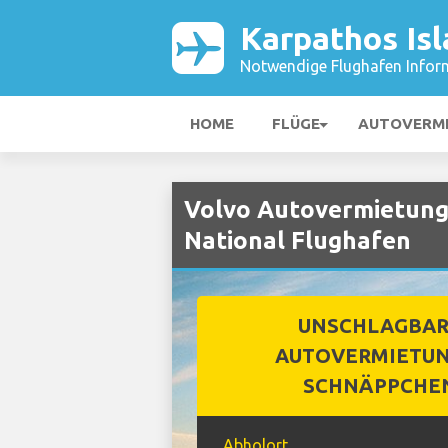
Karpathos Isl
Notwendige Flughafen Infor
HOME
FLÜGE
AUTOVERM
Volvo Autovermietung 
National Flughafen
UNSCHLAGBA
AUTOVERMIETUN
SCHNÄPPCHE
Abholort