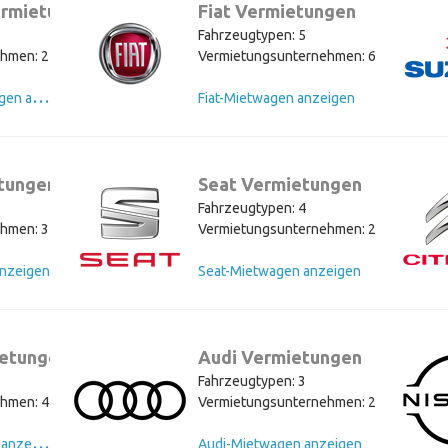
rmietungen
Fiat Vermietungen
Fahrzeugtypen: 5
hmen: 2
Vermietungsunternehmen: 6
V
olkswagen-Mietwagen anzeigen
Fiat-Mietwagen anzeigen
tungen
Seat Vermietungen
Fahrzeugtypen: 4
hmen: 3
Vermietungsunternehmen: 2
nzeigen
Seat-Mietwagen anzeigen
etungen
Audi Vermietungen
Fahrzeugtypen: 3
hmen: 4
Vermietungsunternehmen: 2
P
eugeot-Mietwagen anzeigen
Audi-Mietwagen anzeigen