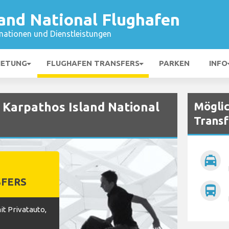
and National Flughafen
mationen und Dienstleistungen
IETUNG
FLUGHAFEN TRANSFERS
PARKEN
INFO
Mögli
 Karpathos Island National
Transf
local_taxi
FERS
directions_bus
t Privatauto,