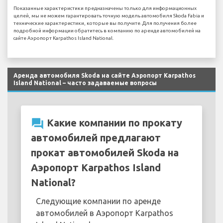
Показанные характеристики предназначены только для информационных
целей, мы не можем гарантировать точную модель автомобиля Skoda Fabia и
технические характеристики, которые вы получите. Для получения более
подробной информации обратитесь в компанию по аренде автомобилей на
сайте Аэропорт Karpathos Island National.
Аренда автомобиля Skoda на сайте Аэропорт Karpathos
Island National – часто задаваемые вопросы
question_answer
Какие компании по прокату
автомобилей предлагают
прокат автомобилей Skoda на
Аэропорт Karpathos Island
National?
Следующие компании по аренде
автомобилей в Аэропорт Karpathos