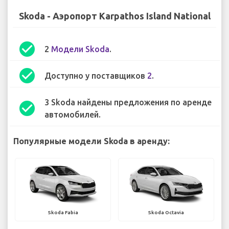
Skoda - Аэропорт Karpathos Island National
check_circle
2
Модели Skoda
.
check_circle
Доступно у поставщиков
2
.
3 Skoda найдены предложения по аренде
check_circle
автомобилей.
Популярные модели Skoda в аренду:
Skoda Fabia
Skoda Octavia