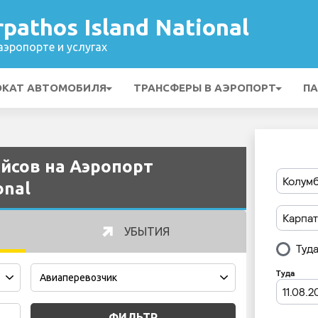
pathos Island National
эропорте и услугах
ОКАТ АВТОМОБИЛЯ
ТРАНСФЕРЫ В АЭРОПОРТ
ПА
йсов на Аэропорт
onal
УБЫТИЯ
ФИЛЬТР