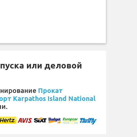
пуска или деловой
онирование
Прокат
т Karpathos Island National
ии.