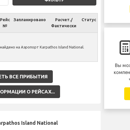
Рейс
Запланировано
Расчет./
Статус
№
Фактически
айдено на Аэропорт Karpathos Island National.
Вы мож
компен
ТЬ ВСЕ ПРИБЫТИЯ
РМАЦИИ О РЕЙСАХ...
pathos Island National