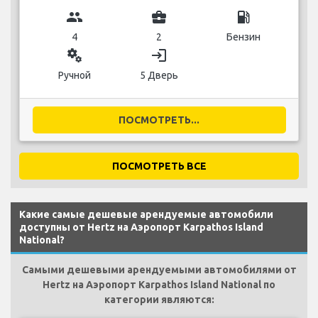
group
business_center
local_gas_station
4
2
Бензин
miscellaneous_services
login
Ручной
5 Дверь
ПОСМОТРЕТЬ...
ПОСМОТРЕТЬ ВСЕ
Какие самые дешевые арендуемые автомобили
доступны от Hertz на Аэропорт Karpathos Island
National?
Самыми дешевыми арендуемыми автомобилями от
Hertz на Аэропорт Karpathos Island National по
категории являются: