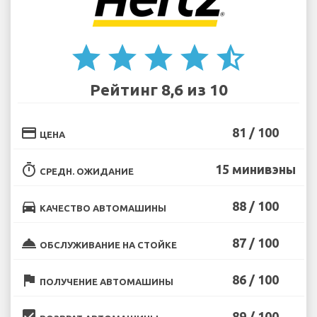
star
star
star
star
star_half
Рейтинг 8,6 из 10
credit_card
81 / 100
ЦЕНА
timer
15 минивэны
СРЕДН. ОЖИДАНИЕ
directions_car
88 / 100
КАЧЕСТВО АВТОМАШИНЫ
room_service
87 / 100
ОБСЛУЖИВАНИЕ НА СТОЙКЕ
flag
86 / 100
ПОЛУЧЕНИЕ АВТОМАШИНЫ
beenhere
89 / 100