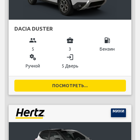
DACIA DUSTER
group
business_center
local_gas_station
5
3
Бензин
miscellaneous_services
login
Ручной
5 Дверь
ПОСМОТРЕТЬ...
МИНИ