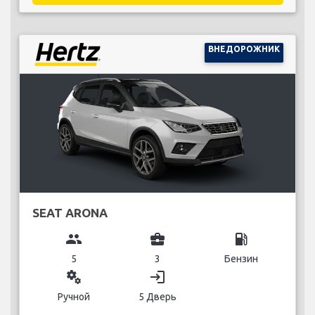
ВНЕДОРОЖНИК
SEAT ARONA
group
business_center
local_gas_station
5
3
Бензин
miscellaneous_services
login
Ручной
5 Дверь