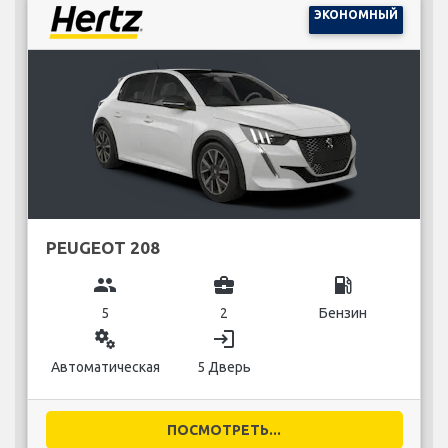
ЭКОНОМНЫЙ
PEUGEOT 208
group
business_center
local_gas_station
5
2
Бензин
miscellaneous_services
login
Автоматическая
5 Дверь
ПОСМОТРЕТЬ...