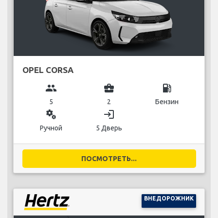
OPEL CORSA
group
business_center
local_gas_station
5
2
Бензин
miscellaneous_services
login
Ручной
5 Дверь
ПОСМОТРЕТЬ...
ВНЕДОРОЖНИК