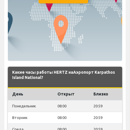
Какие часы работы HERTZ наАэропорт Karpathos
Island National?
День
Открыт
Близко
Понедельник
08:00
20:59
Вторник
08:00
20:59
Среда
08:00
20:59