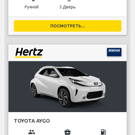
Ручной
5 Дверь
ПОСМОТРЕТЬ...
МИНИ
TOYOTA AYGO
group
business_center
local_gas_station