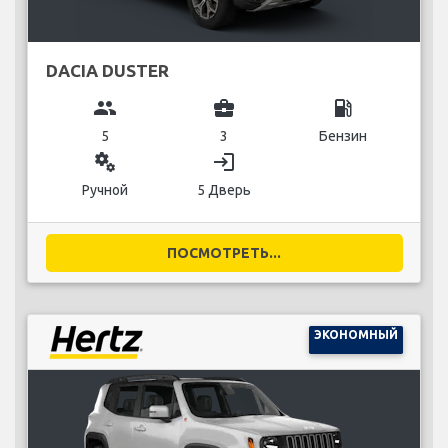
DACIA DUSTER
group
business_center
local_gas_station
5
3
Бензин
miscellaneous_services
login
Ручной
5 Дверь
ПОСМОТРЕТЬ...
ЭКОНОМНЫЙ