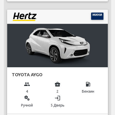
МИНИ
TOYOTA AYGO
group
business_center
local_gas_station
4
2
Бензин
miscellaneous_services
login
Ручной
5 Дверь