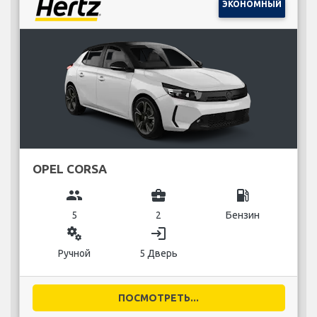
ЭКОНОМНЫЙ
OPEL CORSA
group
business_center
local_gas_station
5
2
Бензин
miscellaneous_services
login
Ручной
5 Дверь
ПОСМОТРЕТЬ...