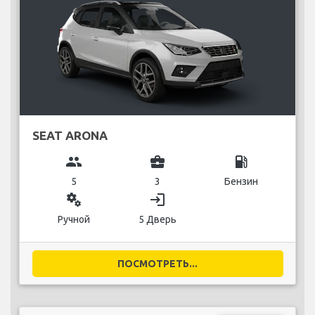
SEAT ARONA
group
business_center
local_gas_station
5
3
Бензин
miscellaneous_services
login
Ручной
5 Дверь
ПОСМОТРЕТЬ...