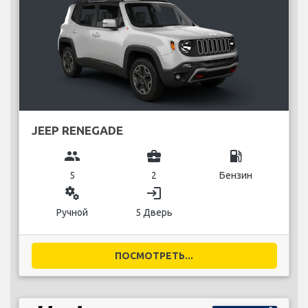
JEEP RENEGADE
group
business_center
local_gas_station
5
2
Бензин
miscellaneous_services
login
Ручной
5 Дверь
ПОСМОТРЕТЬ...