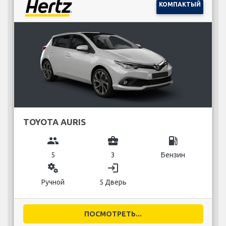
КОМПАКТЫЙ
TOYOTA AURIS
group
business_center
local_gas_station
5
3
Бензин
miscellaneous_services
login
Ручной
5 Дверь
ПОСМОТРЕТЬ...