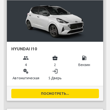
HYUNDAI I10
group
business_center
local_gas_station
4
2
Бензин
miscellaneous_services
login
Автоматическая
5 Дверь
ПОСМОТРЕТЬ...