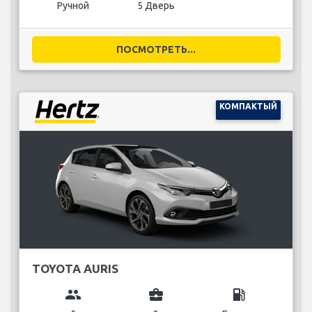
Ручной
5 Дверь
ПОСМОТРЕТЬ...
КОМПАКТЫЙ
TOYOTA AURIS
group
business_center
local_gas_station