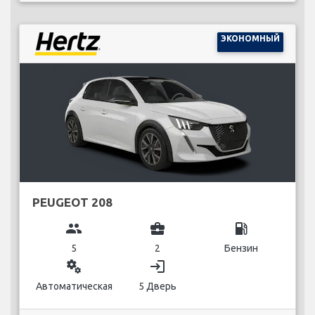
ЭКОНОМНЫЙ
PEUGEOT 208
group
business_center
local_gas_station
5
2
Бензин
miscellaneous_services
login
Автоматическая
5 Дверь