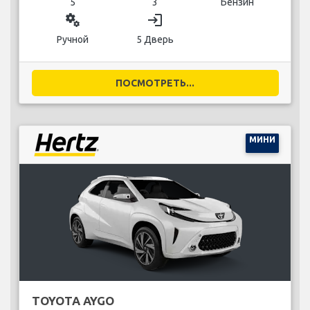
5
3
Бензин
miscellaneous_services
login
Ручной
5 Дверь
ПОСМОТРЕТЬ...
МИНИ
TOYOTA AYGO