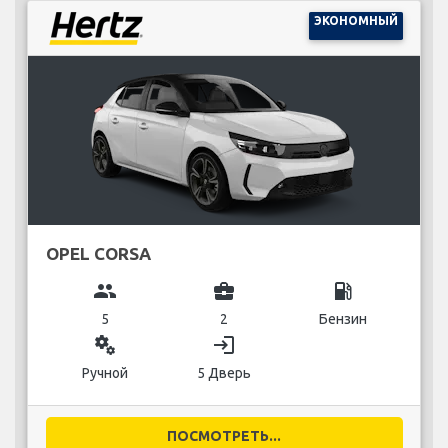
ЭКОНОМНЫЙ
OPEL CORSA
group
business_center
local_gas_station
5
2
Бензин
miscellaneous_services
login
Ручной
5 Дверь
ПОСМОТРЕТЬ...