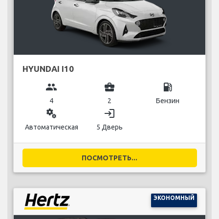
HYUNDAI I10
group
business_center
local_gas_station
4
2
Бензин
miscellaneous_services
login
Автоматическая
5 Дверь
ПОСМОТРЕТЬ...
ЭКОНОМНЫЙ