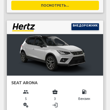
ПОСМОТРЕТЬ...
ВНЕДОРОЖНИК
SEAT ARONA
group
business_center
local_gas_station
5
3
Бензин
miscellaneous_services
login