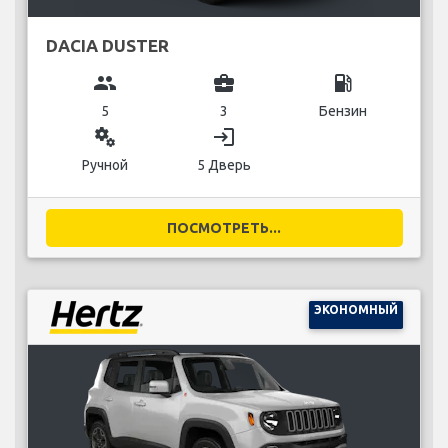
DACIA DUSTER
group
business_center
local_gas_station
5
3
Бензин
miscellaneous_services
login
Ручной
5 Дверь
ПОСМОТРЕТЬ...
ЭКОНОМНЫЙ