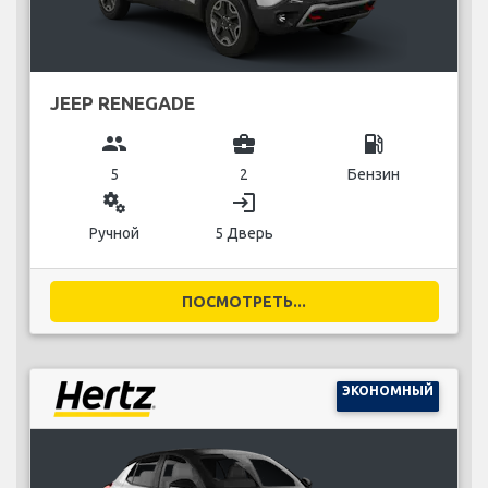
JEEP RENEGADE
group
business_center
local_gas_station
5
2
Бензин
miscellaneous_services
login
Ручной
5 Дверь
ПОСМОТРЕТЬ...
ЭКОНОМНЫЙ