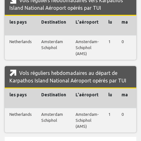
Vols réguliers hebdomadaires vers Karpathos
Island National Aéroport opérés par TUI
les pays
Destination
L'aéroport
lu
ma
m
Netherlands
Amsterdam
Amsterdam-
1
0
0
Schiphol
Schiphol
(AMS)
Vols réguliers hebdomadaires au départ de
Karpathos Island National Aéroport opérés par TUI
les pays
Destination
L'aéroport
lu
ma
m
Netherlands
Amsterdam
Amsterdam-
1
0
0
Schiphol
Schiphol
(AMS)