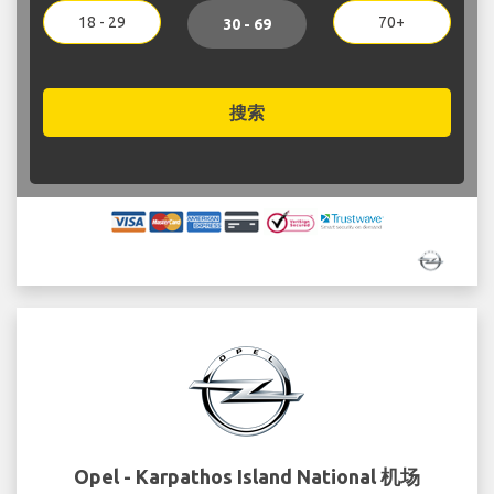
18 - 29
70+
30 - 69
搜索
Opel - Karpathos Island National 机场