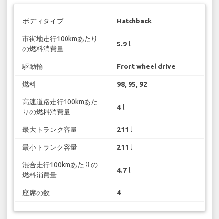
ボディタイプ
Hatchback
市街地走行100kmあたり
5.9 l
の燃料消費量
駆動輪
Front wheel drive
燃料
98, 95, 92
高速道路走行100kmあた
4 l
りの燃料消費量
最大トランク容量
211 l
最小トランク容量
211 l
混合走行100kmあたりの
4.7 l
燃料消費量
座席の数
4