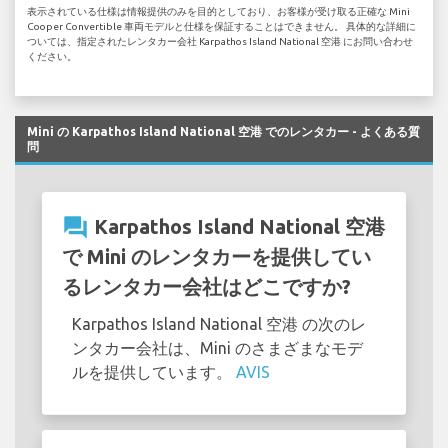
表示されている仕様は情報提供のみを目的としており、お客様が受け取る正確な Mini
Cooper Convertible 車両モデルと仕様を保証することはできません。 具体的な詳細に
ついては、指定されたレンタカー会社 Karpathos Island National 空港 にお問い合わせ
ください。
Mini の Karpathos Island National 空港 でのレンタカー - よくある質
問
question_answer
Karpathos Island National 空港
で Mini のレンタカーを提供してい
るレンタカー会社はどこですか?
Karpathos Island National 空港 の次のレ
ンタカー会社は、Mini のさまざまなモデ
ルを提供しています。
AVIS