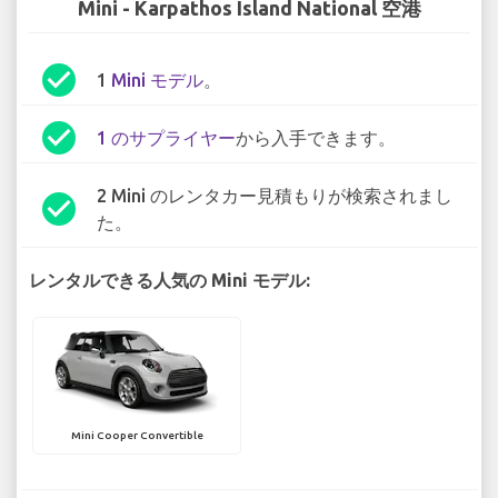
Mini - Karpathos Island National 空港
check_circle
1
Mini モデル
。
check_circle
1 のサプライヤー
から入手できます。
2 Mini のレンタカー見積もりが検索されまし
check_circle
た。
レンタルできる人気の Mini モデル:
Mini Cooper Convertible