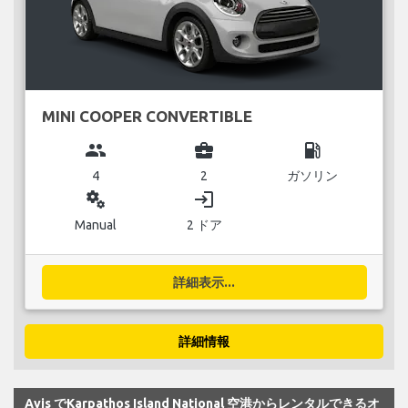
MINI COOPER CONVERTIBLE
group
business_center
local_gas_station
4
2
ガソリン
miscellaneous_services
login
Manual
2 ドア
詳細表示...
詳細情報
Avis でKarpathos Island National 空港からレンタルできるオ