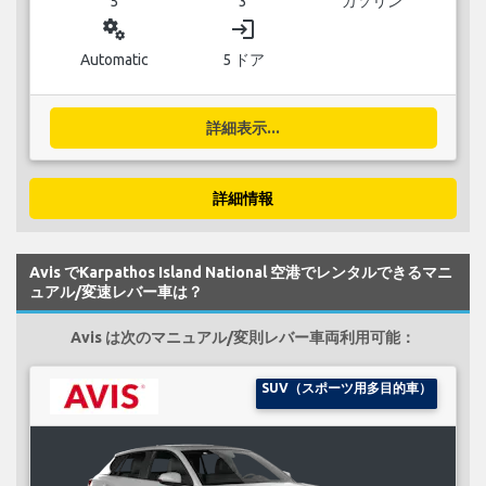
5
3
ガソリン
miscellaneous_services
login
Automatic
5 ドア
詳細表示...
詳細情報
Avis でKarpathos Island National 空港でレンタルできるマニ
ュアル/変速レバー車は？
Avis は次のマニュアル/変則レバー車両利用可能：
SUV（スポーツ用多目的車）