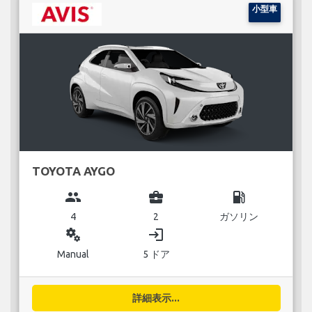
小型車
TOYOTA AYGO
group
business_center
local_gas_station
4
2
ガソリン
miscellaneous_services
login
Manual
5 ドア
詳細表示...