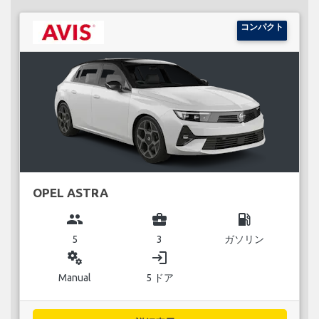
コンパクト
OPEL ASTRA
group
business_center
local_gas_station
5
3
ガソリン
miscellaneous_services
login
Manual
5 ドア