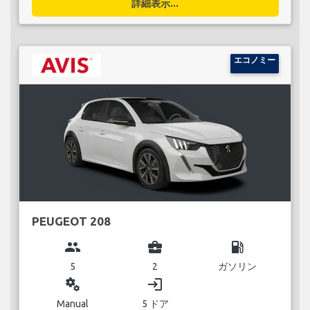
詳細表示...
エコノミー
PEUGEOT 208
group
business_center
local_gas_station
5
2
ガソリン
miscellaneous_services
login
Manual
5 ドア