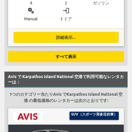
4
2
ガソリン
miscellaneous_services
login
Manual
3 ドア
詳細表示...
すべて表示
Avis で Karpathos Island National 空港で利用可能なレンタカ
ーは：
1つのカテゴリー当たりAvis でKarpathos Island National 空
港 の最低価格のレンタカーは次のとおりです:
SUV（スポーツ用多目的車）