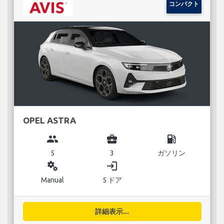
コンパクト
OPEL ASTRA
group
business_center
local_gas_station
5
3
ガソリン
miscellaneous_services
login
Manual
5 ドア
詳細表示...