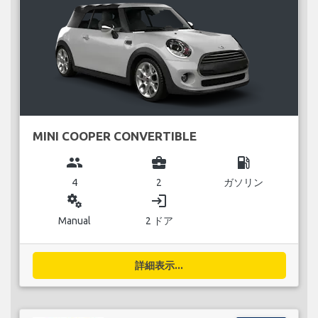
MINI COOPER CONVERTIBLE
group
business_center
local_gas_station
4
2
ガソリン
miscellaneous_services
login
Manual
2 ドア
詳細表示...