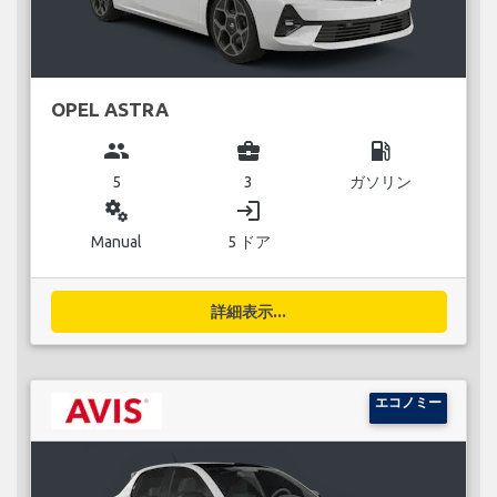
OPEL ASTRA
group
business_center
local_gas_station
5
3
ガソリン
miscellaneous_services
login
Manual
5 ドア
詳細表示...
エコノミー