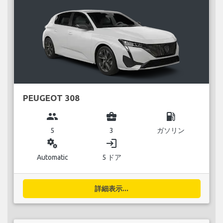
PEUGEOT 308
group
business_center
local_gas_station
5
3
ガソリン
miscellaneous_services
login
Automatic
5 ドア
詳細表示...