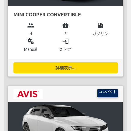
MINI COOPER CONVERTIBLE
group
business_center
local_gas_station
4
2
ガソリン
miscellaneous_services
login
Manual
2 ドア
詳細表示...
コンパクト