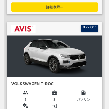
詳細表示...
コンパクト
VOLKSWAGEN T-ROC
group
business_center
local_gas_station
5
3
ガソリン
miscellaneous_services
login