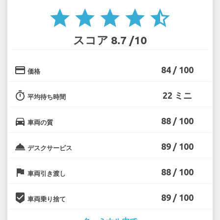
star
star
star
star
star_half
スコア 8.7 /10
credit_card
84 / 100
価格
timer
22 ミニ
平均待ち時間
directions_car
88 / 100
車両の質
room_service
89 / 100
デスクサービス
flag
88 / 100
車両引き渡し
beenhere
89 / 100
車両乗り捨て