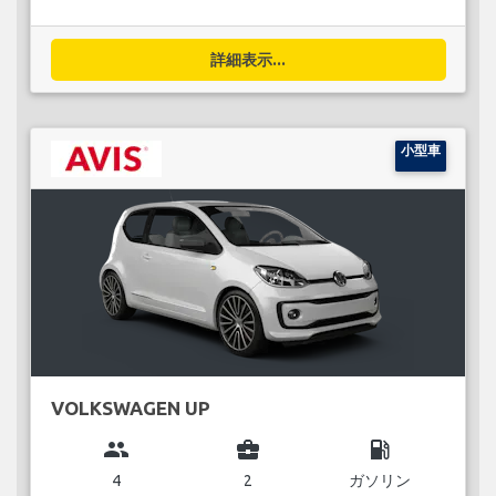
詳細表示...
小型車
VOLKSWAGEN UP
group
business_center
local_gas_station
4
2
ガソリン