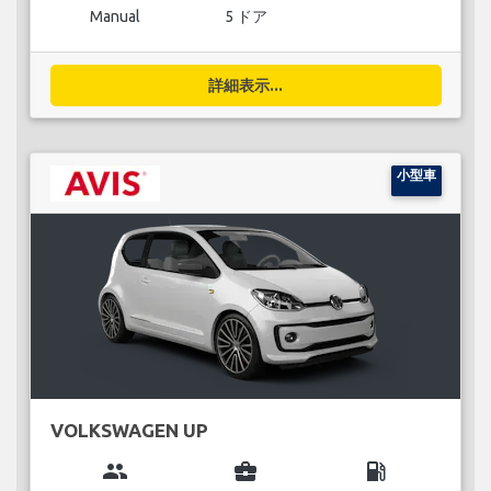
Manual
5 ドア
詳細表示...
小型車
VOLKSWAGEN UP
group
business_center
local_gas_station