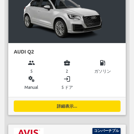
AUDI Q2
group
business_center
local_gas_station
5
2
ガソリン
miscellaneous_services
login
Manual
5 ドア
詳細表示...
コンバーチブル