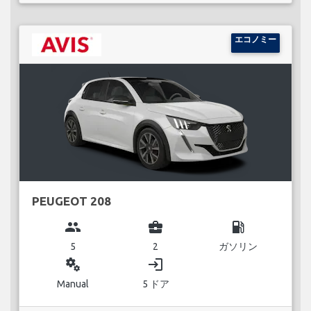
エコノミー
PEUGEOT 208
group
business_center
local_gas_station
5
2
ガソリン
miscellaneous_services
login
Manual
5 ドア