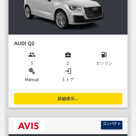
AUDI Q2
group
business_center
local_gas_station
5
2
ガソリン
miscellaneous_services
login
Manual
5 ドア
詳細表示...
コンパクト