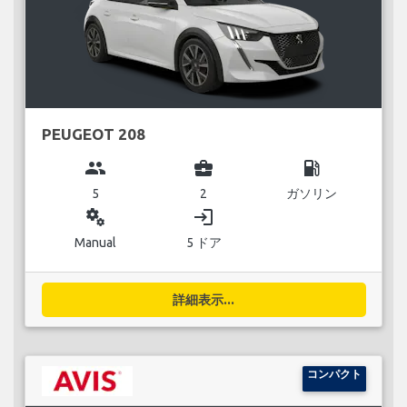
PEUGEOT 208
group
business_center
local_gas_station
5
2
ガソリン
miscellaneous_services
login
Manual
5 ドア
詳細表示...
コンパクト