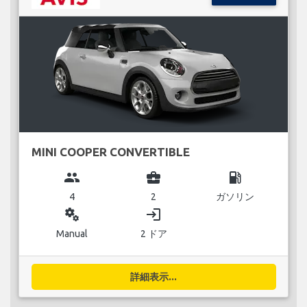
MINI COOPER CONVERTIBLE
group
business_center
local_gas_station
4
2
ガソリン
miscellaneous_services
login
Manual
2 ドア
詳細表示...