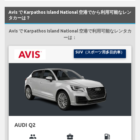
Avis で Karpathos Island National 空港でから利用可能なレン
タカーは？
Avis で Karpathos Island National 空港で利用可能なレンタカ
ーは：
SUV（スポーツ用多目的車）
AUDI Q2
group
business_center
local_gas_station