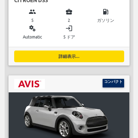
CITROEN DS3
group
business_center
local_gas_station
5
2
ガソリン
miscellaneous_services
login
Automatic
5 ドア
詳細表示...
コンパクト