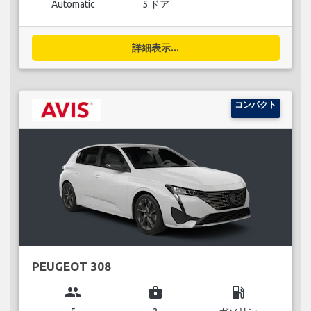
Automatic
5 ドア
詳細表示...
コンパクト
PEUGEOT 308
group
business_center
local_gas_station