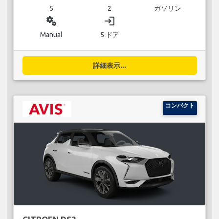
5
2
ガソリン
miscellaneous_services
login
Manual
5 ドア
詳細表示...
コンパクト