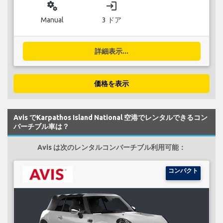
miscellaneous_services
login
Manual
3 ドア
詳細表示...
価格を表示
Avis でKarpathos Island National 空港でレンタルできるコン
バーチブル車は？
Avis は次のレンタルコンバーチブル利用可能：
コンパクト