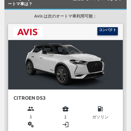
ートマ車は？
Avis は次のオートマ車利用可能：
コンパクト
CITROEN DS3
group
business_center
local_gas_station
5
2
ガソリン
miscellaneous_services
login