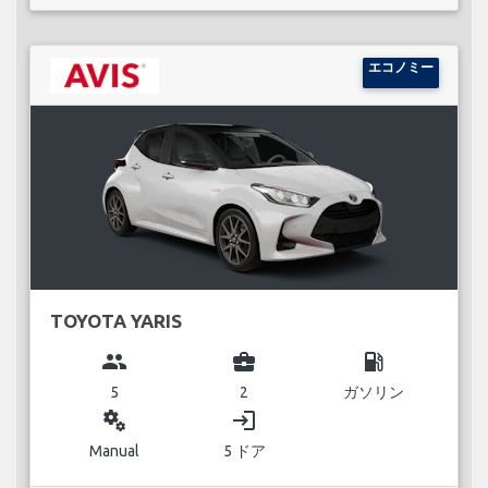
エコノミー
TOYOTA YARIS
group
business_center
local_gas_station
5
2
ガソリン
miscellaneous_services
login
Manual
5 ドア