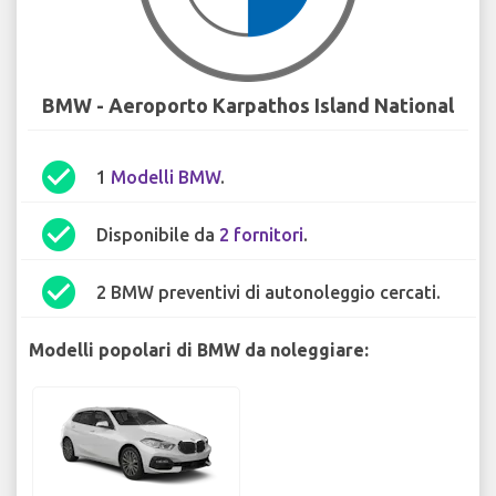
BMW - Aeroporto Karpathos Island National
check_circle
1
Modelli BMW
.
check_circle
Disponibile da
2 fornitori
.
check_circle
2 BMW preventivi di autonoleggio cercati.
Modelli popolari di BMW da noleggiare: