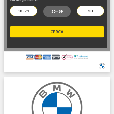
18 - 29
70+
30 - 69
CERCA