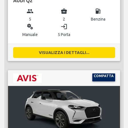
AUDI Q2
group
business_center
local_gas_station
5
2
Benzina
miscellaneous_services
login
Manuale
5 Porta
VISUALIZZA I DETTAGLI...
COMPATTA