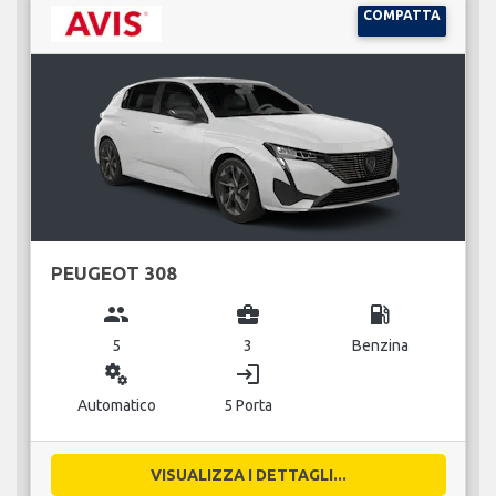
COMPATTA
PEUGEOT 308
group
business_center
local_gas_station
5
3
Benzina
miscellaneous_services
login
Automatico
5 Porta
VISUALIZZA I DETTAGLI...