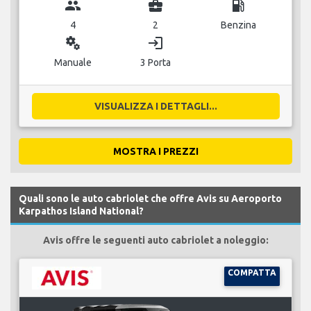
group
business_center
local_gas_station
4
2
Benzina
miscellaneous_services
login
Manuale
3 Porta
VISUALIZZA I DETTAGLI...
MOSTRA I PREZZI
Quali sono le auto cabriolet che offre Avis su Aeroporto
Karpathos Island National?
Avis offre le seguenti auto cabriolet a noleggio:
COMPATTA