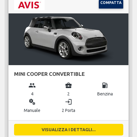
COMPATTA
MINI COOPER CONVERTIBLE
group
business_center
local_gas_station
4
2
Benzina
miscellaneous_services
login
Manuale
2 Porta
VISUALIZZA I DETTAGLI...