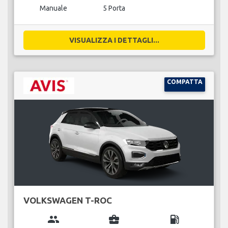
Manuale
5 Porta
VISUALIZZA I DETTAGLI...
COMPATTA
VOLKSWAGEN T-ROC
group
business_center
local_gas_station