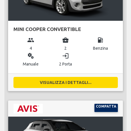
MINI COOPER CONVERTIBLE
group
business_center
local_gas_station
4
2
Benzina
miscellaneous_services
login
Manuale
2 Porta
VISUALIZZA I DETTAGLI...
COMPATTA