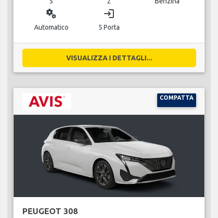
5
2
Benzina
miscellaneous_services
login
Automatico
5 Porta
VISUALIZZA I DETTAGLI...
COMPATTA
PEUGEOT 308