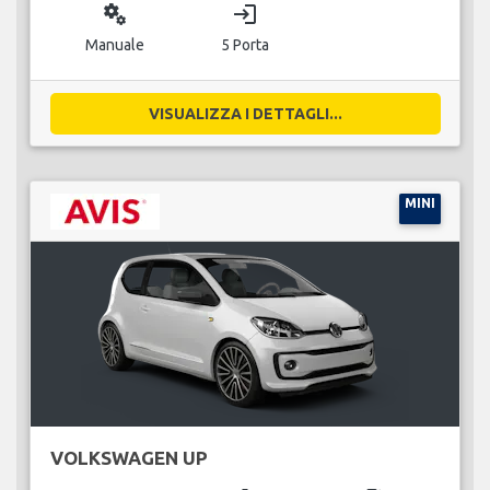
miscellaneous_services
login
Manuale
5 Porta
VISUALIZZA I DETTAGLI...
MINI
VOLKSWAGEN UP