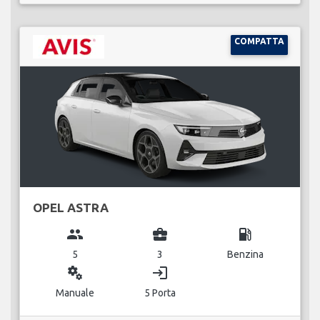
COMPATTA
OPEL ASTRA
group
business_center
local_gas_station
5
3
Benzina
miscellaneous_services
login
Manuale
5 Porta