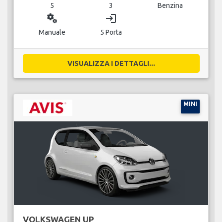
5
3
Benzina
miscellaneous_services
login
Manuale
5 Porta
VISUALIZZA I DETTAGLI...
MINI
VOLKSWAGEN UP