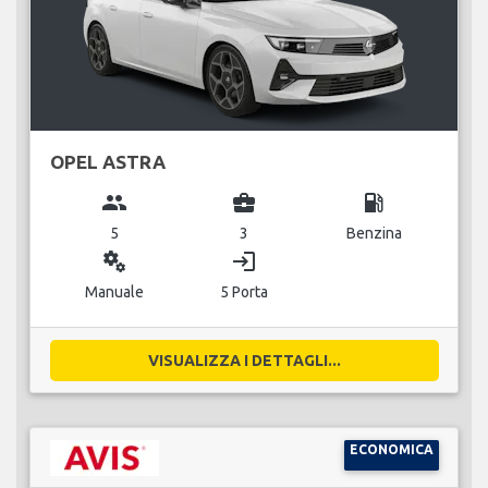
OPEL ASTRA
group
business_center
local_gas_station
5
3
Benzina
miscellaneous_services
login
Manuale
5 Porta
VISUALIZZA I DETTAGLI...
ECONOMICA