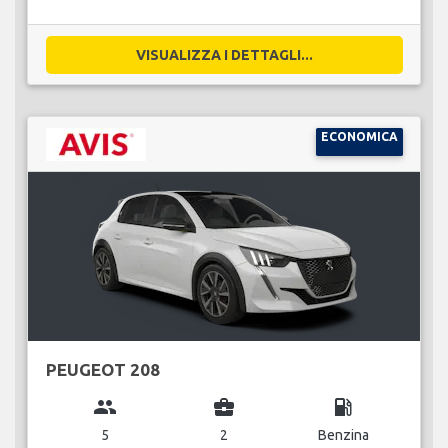
VISUALIZZA I DETTAGLI...
ECONOMICA
PEUGEOT 208
group
business_center
local_gas_station
5
2
Benzina