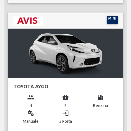
MINI
TOYOTA AYGO
group
business_center
local_gas_station
4
2
Benzina
miscellaneous_services
login
Manuale
5 Porta