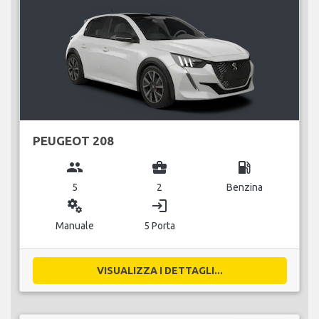
PEUGEOT 208
group
business_center
local_gas_station
5
2
Benzina
miscellaneous_services
login
Manuale
5 Porta
VISUALIZZA I DETTAGLI...