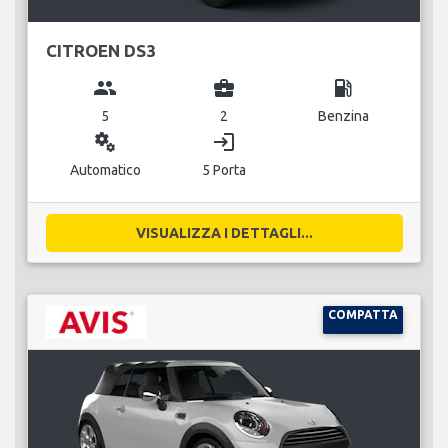
CITROEN DS3
group
business_center
local_gas_station
5
2
Benzina
miscellaneous_services
login
Automatico
5 Porta
VISUALIZZA I DETTAGLI...
COMPATTA