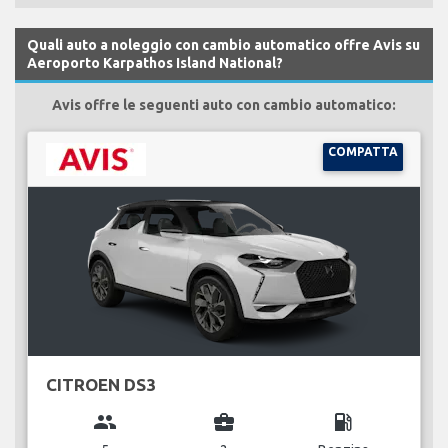
Quali auto a noleggio con cambio automatico offre Avis su
Aeroporto Karpathos Island National?
Avis offre le seguenti auto con cambio automatico:
COMPATTA
CITROEN DS3
group
business_center
local_gas_station