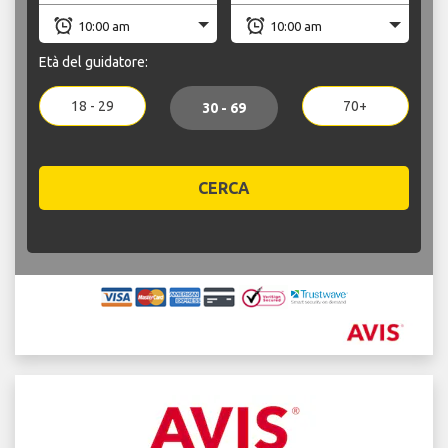
Età del guidatore:
18 - 29
70+
30 - 69
CERCA