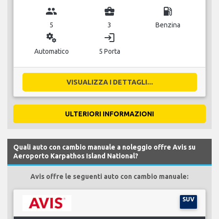
group
business_center
local_gas_station
5
3
Benzina
miscellaneous_services
login
Automatico
5 Porta
VISUALIZZA I DETTAGLI...
ULTERIORI INFORMAZIONI
Quali auto con cambio manuale a noleggio offre Avis su
Aeroporto Karpathos Island National?
Avis offre le seguenti auto con cambio manuale:
SUV