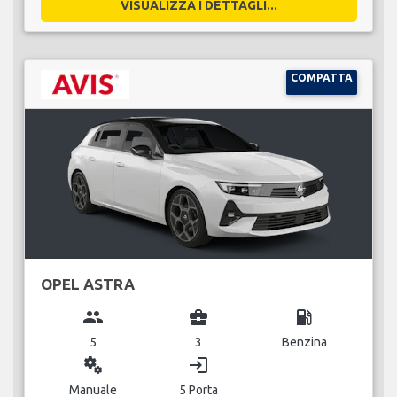
VISUALIZZA I DETTAGLI...
COMPATTA
OPEL ASTRA
group
business_center
local_gas_station
5
3
Benzina
miscellaneous_services
login
Manuale
5 Porta