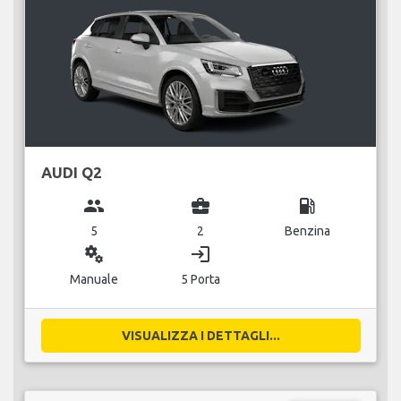
AUDI Q2
group
business_center
local_gas_station
5
2
Benzina
miscellaneous_services
login
Manuale
5 Porta
VISUALIZZA I DETTAGLI...