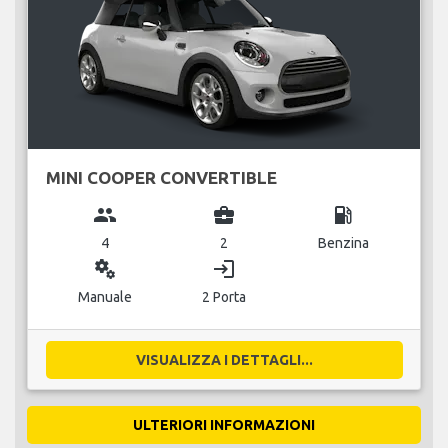
MINI COOPER CONVERTIBLE
group
business_center
local_gas_station
4
2
Benzina
miscellaneous_services
login
Manuale
2 Porta
VISUALIZZA I DETTAGLI...
ULTERIORI INFORMAZIONI