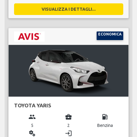
VISUALIZZA I DETTAGLI...
ECONOMICA
TOYOTA YARIS
group
business_center
local_gas_station
5
2
Benzina
miscellaneous_services
login