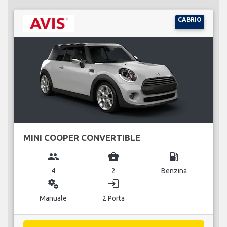
CABRIO
MINI COOPER CONVERTIBLE
group
business_center
local_gas_station
4
2
Benzina
miscellaneous_services
login
Manuale
2 Porta