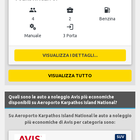
group
business_center
local_gas_station
4
2
Benzina
miscellaneous_services
login
Manuale
3 Porta
VISUALIZZA I DETTAGLI...
VISUALIZZA TUTTO
Quali sono le auto a noleggio Avis più economiche
disponibili su Aeroporto Karpathos Island National?
Su Aeroporto Karpathos Island National le auto a noleggio
più economiche di Avis per categoria sono:
SUV