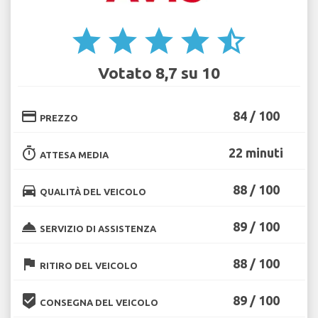
star
star
star
star
star_half
Votato 8,7 su 10
credit_card
84 / 100
PREZZO
timer
22 minuti
ATTESA MEDIA
directions_car
88 / 100
QUALITÀ DEL VEICOLO
room_service
89 / 100
SERVIZIO DI ASSISTENZA
flag
88 / 100
RITIRO DEL VEICOLO
beenhere
89 / 100
CONSEGNA DEL VEICOLO