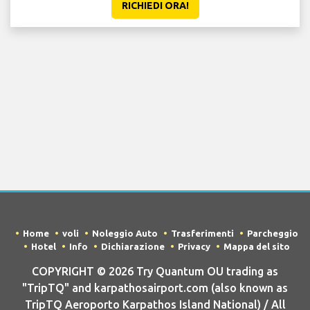
RICHIEDI ORA!
Home
voli
Noleggio Auto
Trasferimenti
Parcheggio
Hotel
Info
Dichiarazione
Privacy
Mappa del sito
COPYRIGHT © 2026 Try Quantum OU trading as
"TripTQ" and karpathosairport.com (also known as
TripTQ Aeroporto Karpathos Island National) / All