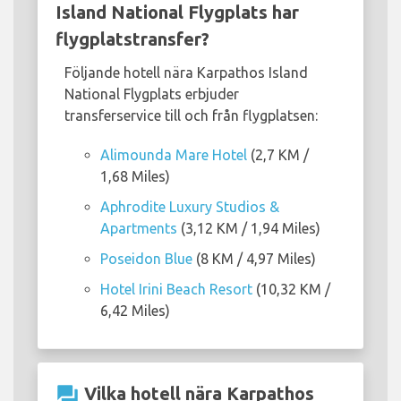
Island National Flygplats har
flygplatstransfer?
Följande hotell nära Karpathos Island
National Flygplats erbjuder
transferservice till och från flygplatsen:
Alimounda Mare Hotel
(2,7 KM /
1,68 Miles)
Aphrodite Luxury Studios &
Apartments
(3,12 KM / 1,94 Miles)
Poseidon Blue
(8 KM / 4,97 Miles)
Hotel Irini Beach Resort
(10,32 KM /
6,42 Miles)
question_answer
Vilka hotell nära Karpathos