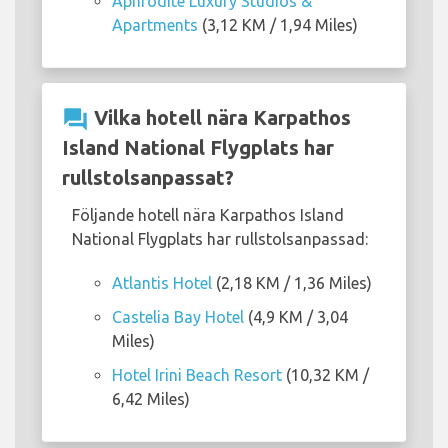
Aphrodite Luxury Studios &
Apartments
(3,12 KM / 1,94 Miles)
question_answer
Vilka hotell nära Karpathos
Island National Flygplats har
rullstolsanpassat?
Följande hotell nära Karpathos Island
National Flygplats har rullstolsanpassad:
Atlantis Hotel
(2,18 KM / 1,36 Miles)
Castelia Bay Hotel
(4,9 KM / 3,04
Miles)
Hotel Irini Beach Resort
(10,32 KM /
6,42 Miles)