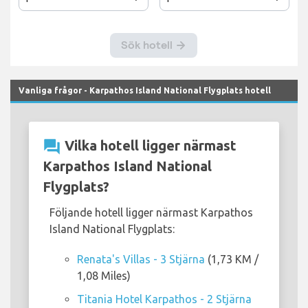
Vanliga frågor - Karpathos Island National Flygplats hotell
question_answer
Vilka hotell ligger närmast
Karpathos Island National
Flygplats?
Följande hotell ligger närmast Karpathos
Island National Flygplats:
Renata's Villas - 3 Stjärna
(1,73 KM /
1,08 Miles)
Titania Hotel Karpathos - 2 Stjärna