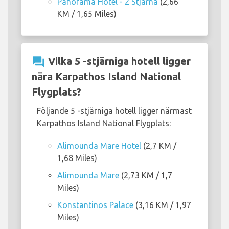
Panorama Hotel - 2 Stjärna
(2,66
KM / 1,65 Miles)
question_answer
Vilka 5 -stjärniga hotell ligger
nära Karpathos Island National
Flygplats?
Följande 5 -stjärniga hotell ligger närmast
Karpathos Island National Flygplats:
Alimounda Mare Hotel
(2,7 KM /
1,68 Miles)
Alimounda Mare
(2,73 KM / 1,7
Miles)
Konstantinos Palace
(3,16 KM / 1,97
Miles)