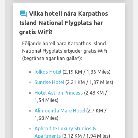
question_answer
Vilka hotell nära Karpathos
Island National Flygplats har
gratis WiFi?
Följande hotell nära Karpathos Island
National Flygplats erbjuder gratis WiFi
(begränsningar kan gälla*):
Iolkos Hotel
(2,19 KM / 1,36 Miles)
Sunrise Hotel
(2,21 KM / 1,37 Miles)
Hotel Astron Princess
(2,48 KM /
1,54 Miles)
Alimounda Mare Hotel
(2,7 KM /
1,68 Miles)
Aphrodite Luxury Studios &
Apartments
(3,12 KM / 1,94 Miles)