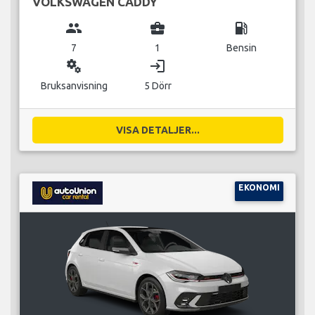
VOLKSWAGEN CADDY
group
business_center
local_gas_station
7
1
Bensin
miscellaneous_services
login
Bruksanvisning
5 Dörr
VISA DETALJER...
EKONOMI