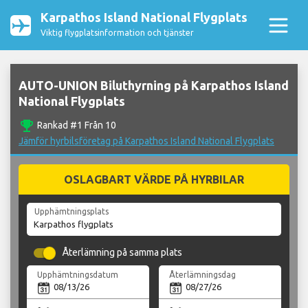
Karpathos Island National Flygplats
Viktig flygplatsinformation och tjänster
AUTO-UNION Biluthyrning på Karpathos Island
National Flygplats
emoji_events
Rankad #1 Från 10
Jämför hyrbilsföretag på Karpathos Island National Flygplats
OSLAGBART VÄRDE PÅ HYRBILAR
Upphämtningsplats
Återlämning på samma plats
Upphämtningsdatum
Återlämningsdag