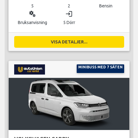
5
2
Bensin
miscellaneous_services
login
Bruksanvisning
5 Dörr
VISA DETALJER...
MINIBUSS MED 7 SÄTEN