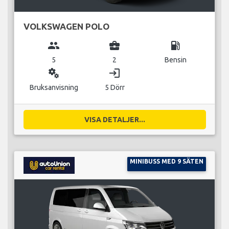
VOLKSWAGEN POLO
group
business_center
local_gas_station
5
2
Bensin
miscellaneous_services
login
Bruksanvisning
5 Dörr
VISA DETALJER...
MINIBUSS MED 9 SÄTEN