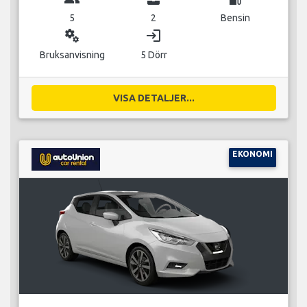
5
2
Bensin
miscellaneous_services
login
Bruksanvisning
5 Dörr
VISA DETALJER...
EKONOMI