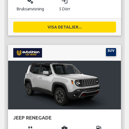
miscellaneous_services
login
Bruksanvisning
5 Dörr
VISA DETALJER...
SUV
JEEP RENEGADE
group
business_center
local_gas_station