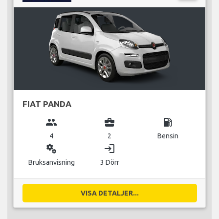
FIAT PANDA
group
business_center
local_gas_station
4
2
Bensin
miscellaneous_services
login
Bruksanvisning
3 Dörr
VISA DETALJER...