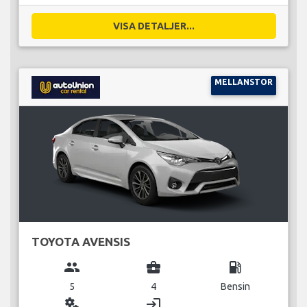
VISA DETALJER...
MELLANSTOR
TOYOTA AVENSIS
group
business_center
local_gas_station
5
4
Bensin
miscellaneous_services
login