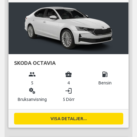
SKODA OCTAVIA
group
business_center
local_gas_station
5
4
Bensin
miscellaneous_services
login
Bruksanvisning
5 Dörr
VISA DETALJER...