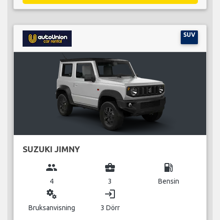
SUV
SUZUKI JIMNY
group
business_center
local_gas_station
4
3
Bensin
miscellaneous_services
login
Bruksanvisning
3 Dörr