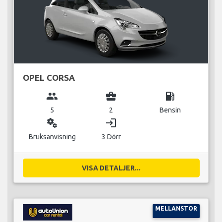
OPEL CORSA
group
business_center
local_gas_station
5
2
Bensin
miscellaneous_services
login
Bruksanvisning
3 Dörr
VISA DETALJER...
MELLANSTOR