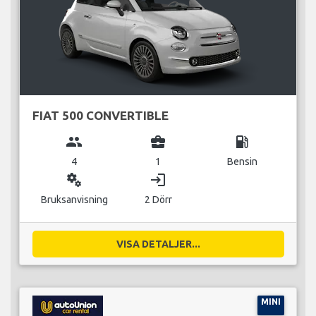
FIAT 500 CONVERTIBLE
group
business_center
local_gas_station
4
1
Bensin
miscellaneous_services
login
Bruksanvisning
2 Dörr
VISA DETALJER...
MINI