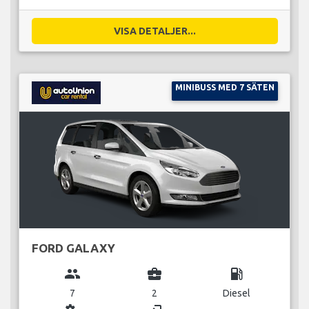
VISA DETALJER...
MINIBUSS MED 7 SÄTEN
FORD GALAXY
group
business_center
local_gas_station
7
2
Diesel