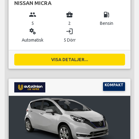
NISSAN MICRA
group
business_center
local_gas_station
5
2
Bensin
miscellaneous_services
login
Automatisk
5 Dörr
VISA DETALJER...
KOMPAKT