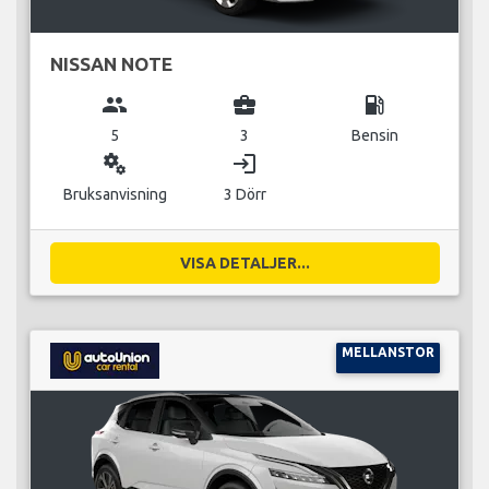
NISSAN NOTE
group
business_center
local_gas_station
5
3
Bensin
miscellaneous_services
login
Bruksanvisning
3 Dörr
VISA DETALJER...
MELLANSTOR