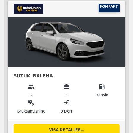
KOMPAKT
SUZUKI BALENA
group
business_center
local_gas_station
5
3
Bensin
miscellaneous_services
login
Bruksanvisning
3 Dörr
VISA DETALJER...