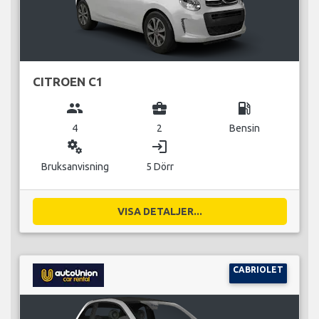
CITROEN C1
group
business_center
local_gas_station
4
2
Bensin
miscellaneous_services
login
Bruksanvisning
5 Dörr
VISA DETALJER...
CABRIOLET