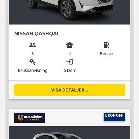
NISSAN QASHQAI
group
business_center
local_gas_station
5
4
Bensin
miscellaneous_services
login
Bruksanvisning
5 Dörr
VISA DETALJER...
EKONOMI