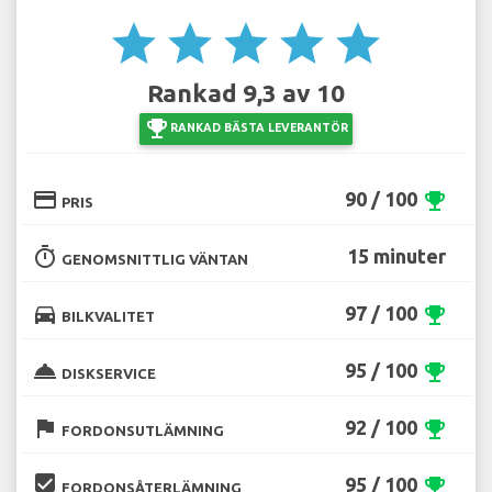
star
star
star
star
star
Rankad 9,3 av 10
emoji_events
RANKAD BÄSTA LEVERANTÖR
credit_card
90 / 100
emoji_events
PRIS
timer
15 minuter
GENOMSNITTLIG VÄNTAN
directions_car
97 / 100
emoji_events
BILKVALITET
room_service
95 / 100
emoji_events
DISKSERVICE
flag
92 / 100
emoji_events
FORDONSUTLÄMNING
beenhere
95 / 100
emoji_events
FORDONSÅTERLÄMNING