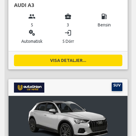
AUDI A3
group
business_center
local_gas_station
5
3
Bensin
miscellaneous_services
login
Automatisk
5 Dörr
VISA DETALJER...
SUV