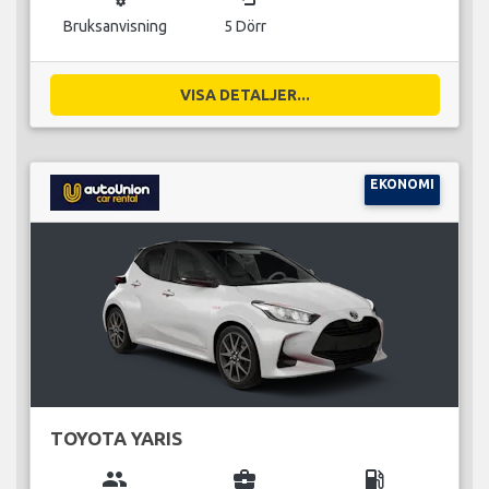
Bruksanvisning
5 Dörr
VISA DETALJER...
EKONOMI
TOYOTA YARIS
group
business_center
local_gas_station