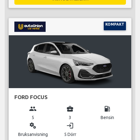
KOMPAKT
FORD FOCUS
group
business_center
local_gas_station
5
3
Bensin
miscellaneous_services
login
Bruksanvisning
5 Dörr