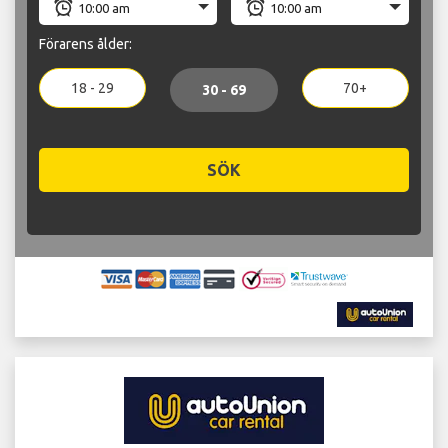
Förarens ålder:
18 - 29
70+
30 - 69
SÖK