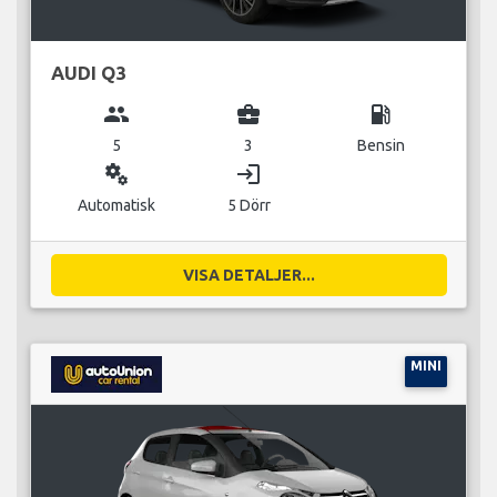
AUDI Q3
group
business_center
local_gas_station
5
3
Bensin
miscellaneous_services
login
Automatisk
5 Dörr
VISA DETALJER...
MINI