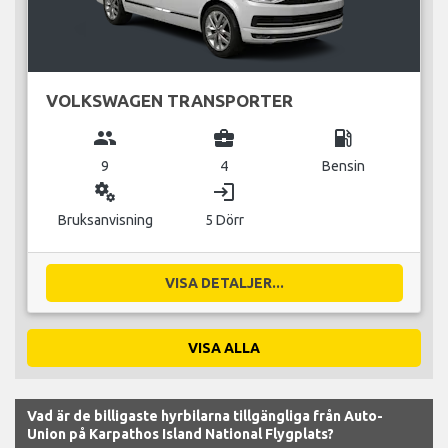
VOLKSWAGEN TRANSPORTER
group
business_center
local_gas_station
9
4
Bensin
miscellaneous_services
login
Bruksanvisning
5 Dörr
VISA DETALJER...
VISA ALLA
Vad är de billigaste hyrbilarna tillgängliga från Auto-
Union på Karpathos Island National Flygplats?