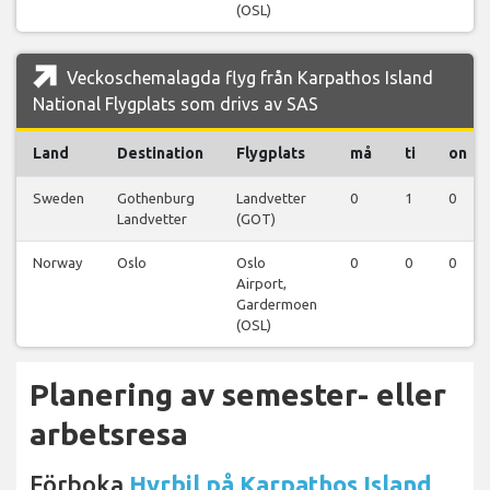
(OSL)
Veckoschemalagda flyg från Karpathos Island
National Flygplats som drivs av SAS
Land
Destination
Flygplats
må
ti
on
Sweden
Gothenburg
Landvetter
0
1
0
Landvetter
(GOT)
Norway
Oslo
Oslo
0
0
0
Airport,
Gardermoen
(OSL)
Planering av semester- eller
arbetsresa
Förboka
Hyrbil på Karpathos Island