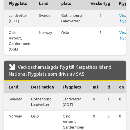
Flygplats
Land
plats
Veckoflyg
Flyg
Landvetter
Sweden
Gothenburg
2
Visa
(GOT)
Landvetter
flyg
Oslo
Norway
Oslo
3
Visa
Airport,
flyg
Gardermoen
(OSL)
Veckoschemalagda flyg till Karpathos Island
National Flygplats som drivs av SAS
Land
Destination
Flygplats
må
ti
on
Sweden
Gothenburg
Landvetter
0
1
0
Landvetter
(GOT)
Norway
Oslo
Oslo
0
0
0
Airport,
Gardermoen