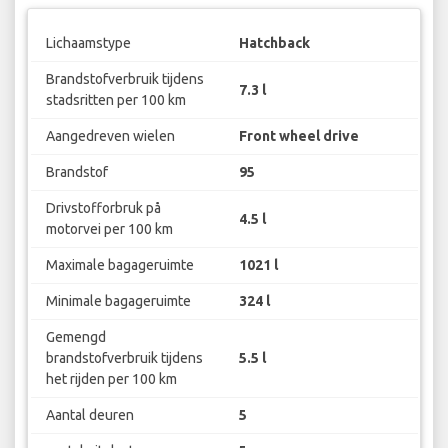
Lichaamstype
Hatchback
Brandstofverbruik tijdens
7.3 l
stadsritten per 100 km
Aangedreven wielen
Front wheel drive
Brandstof
95
Drivstofforbruk på
4.5 l
motorvei per 100 km
Maximale bagageruimte
1021 l
Minimale bagageruimte
324 l
Gemengd
brandstofverbruik tijdens
5.5 l
het rijden per 100 km
Aantal deuren
5