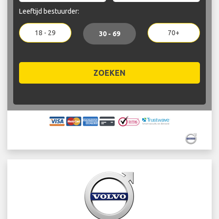
Leeftijd bestuurder:
18 - 29
70+
30 - 69
ZOEKEN