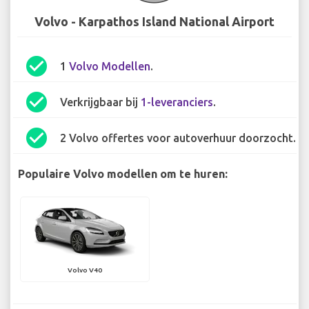
Volvo - Karpathos Island National Airport
check_circle
1
Volvo Modellen
.
check_circle
Verkrijgbaar bij
1-leveranciers
.
check_circle
2 Volvo offertes voor autoverhuur doorzocht.
Populaire Volvo modellen om te huren:
Volvo V40