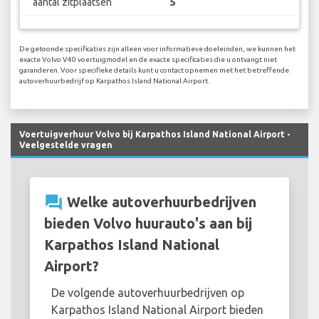
aantal zitplaatsen
5
De getoonde specificaties zijn alleen voor informatieve doeleinden, we kunnen het
exacte Volvo V40 voertuigmodel en de exacte specificaties die u ontvangt niet
garanderen. Voor specifieke details kunt u contact opnemen met het betreffende
autoverhuurbedrijf op Karpathos Island National Airport.
Voertuigverhuur Volvo bij Karpathos Island National Airport -
Veelgestelde vragen
question_answer
Welke autoverhuurbedrijven
bieden Volvo huurauto's aan bij
Karpathos Island National
Airport?
De volgende autoverhuurbedrijven op
Karpathos Island National Airport bieden