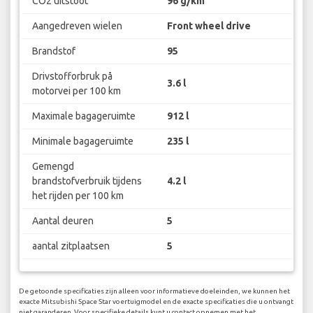
CO2 uitstoot
96 g/km
Aangedreven wielen
Front wheel drive
Brandstof
95
Drivstofforbruk på
3.6 l
motorvei per 100 km
Maximale bagageruimte
912 l
Minimale bagageruimte
235 l
Gemengd
brandstofverbruik tijdens
4.2 l
het rijden per 100 km
Aantal deuren
5
aantal zitplaatsen
5
De getoonde specificaties zijn alleen voor informatieve doeleinden, we kunnen het
exacte Mitsubishi Space Star voertuigmodel en de exacte specificaties die u ontvangt
niet garanderen. Voor specifieke details kunt u contact opnemen met het