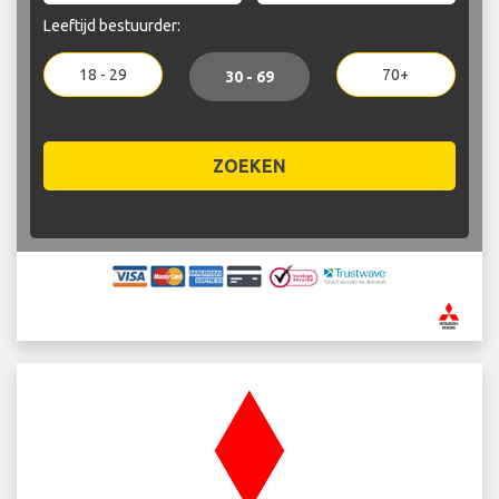
Leeftijd bestuurder:
18 - 29
70+
30 - 69
ZOEKEN