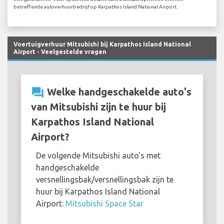
betreffende autoverhuurbedrijf op Karpathos Island National Airport.
Voertuigverhuur Mitsubishi bij Karpathos Island National
Airport - Veelgestelde vragen
question_answer
Welke handgeschakelde auto's
van Mitsubishi zijn te huur bij
Karpathos Island National
Airport?
De volgende Mitsubishi auto's met
handgeschakelde
versnellingsbak/versnellingsbak zijn te
huur bij Karpathos Island National
Airport:
Mitsubishi Space Star