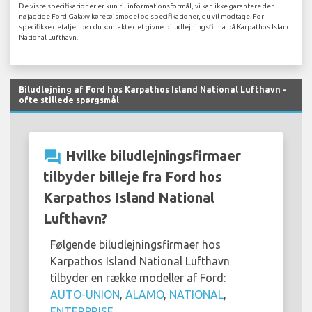
De viste specifikationer er kun til informationsformål, vi kan ikke garantere den
nøjagtige Ford Galaxy køretøjsmodel og specifikationer, du vil modtage. For
specifikke detaljer bør du kontakte det givne biludlejningsfirma på Karpathos Island
National Lufthavn.
Biludlejning af Ford hos Karpathos Island National Lufthavn -
ofte stillede spørgsmål
question_answer
Hvilke biludlejningsfirmaer
tilbyder billeje fra Ford hos
Karpathos Island National
Lufthavn?
Følgende biludlejningsfirmaer hos
Karpathos Island National Lufthavn
tilbyder en række modeller af Ford:
AUTO-UNION
,
ALAMO
,
NATIONAL
,
ENTERPRISE