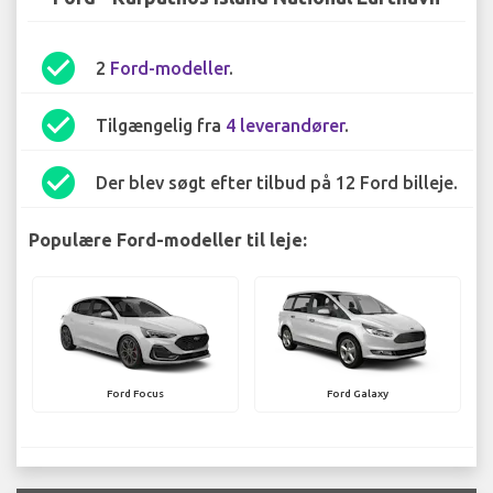
check_circle
2
Ford-modeller
.
check_circle
Tilgængelig fra
4 leverandører
.
check_circle
Der blev søgt efter tilbud på 12 Ford billeje.
Populære Ford-modeller til leje:
Ford Focus
Ford Galaxy