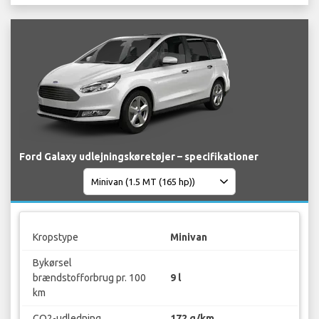
Ford Galaxy udlejningskøretøjer – specifikationer
Kropstype
Minivan
Bykørsel
brændstofforbrug pr. 100
9 l
km
CO2-udledning
172 g/km