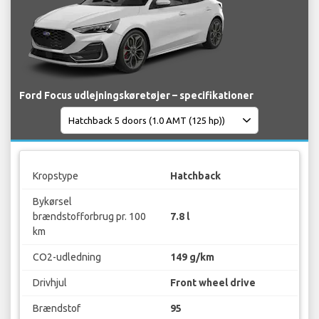
Ford Focus udlejningskøretøjer – specifikationer
Kropstype
Hatchback
Bykørsel
brændstofforbrug pr. 100
7.8 l
km
CO2-udledning
149 g/km
Drivhjul
Front wheel drive
Brændstof
95