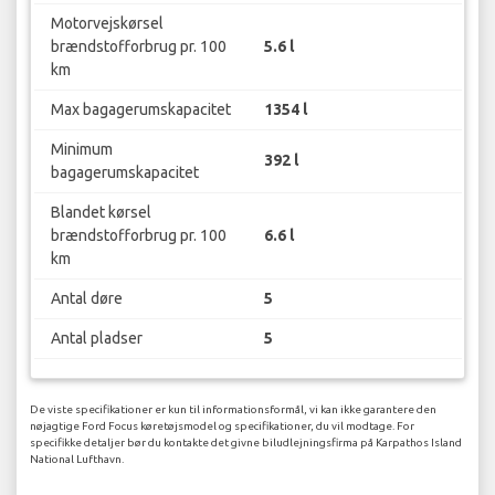
Motorvejskørsel
brændstofforbrug pr. 100
5.6 l
km
Max bagagerumskapacitet
1354 l
Minimum
392 l
bagagerumskapacitet
Blandet kørsel
brændstofforbrug pr. 100
6.6 l
km
Antal døre
5
Antal pladser
5
De viste specifikationer er kun til informationsformål, vi kan ikke garantere den
nøjagtige Ford Focus køretøjsmodel og specifikationer, du vil modtage. For
specifikke detaljer bør du kontakte det givne biludlejningsfirma på Karpathos Island
National Lufthavn.