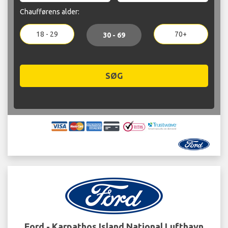
Chaufførens alder:
18 - 29
70+
30 - 69
SØG
Ford - Karpathos Island National Lufthavn