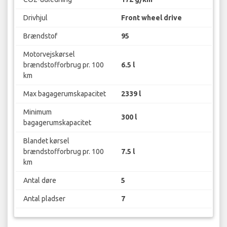
Drivhjul
Front wheel drive
Brændstof
95
Motorvejskørsel
brændstofforbrug pr. 100
6.5 l
km
Max bagagerumskapacitet
2339 l
Minimum
300 l
bagagerumskapacitet
Blandet kørsel
brændstofforbrug pr. 100
7.5 l
km
Antal døre
5
Antal pladser
7